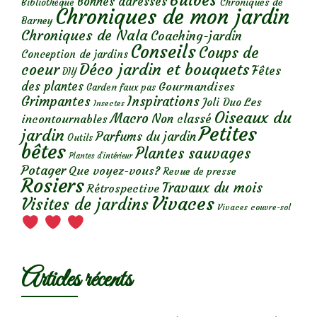
Bulbes
Bonnes adresses
Chroniques de
Bibliothèque
Chroniques de mon jardin
Barney
Chroniques de Nala
Coaching-jardin
Conseils
Coups de
Conception de jardins
Déco jardin et bouquets
coeur
Fêtes
DIY
des plantes
Gourmandises
Garden faux pas
Grimpantes
Inspirations
Les
Joli Duo
Insectes
Oiseaux du
Macro
Non classé
incontournables
Petites
jardin
Parfums du jardin
Outils
bêtes
Plantes sauvages
Plantes d’intérieur
Potager
Que voyez-vous?
Revue de presse
Rosiers
Travaux du mois
Rétrospective
Vivaces
Visites de jardins
Vivaces couvre-sol
Articles récents