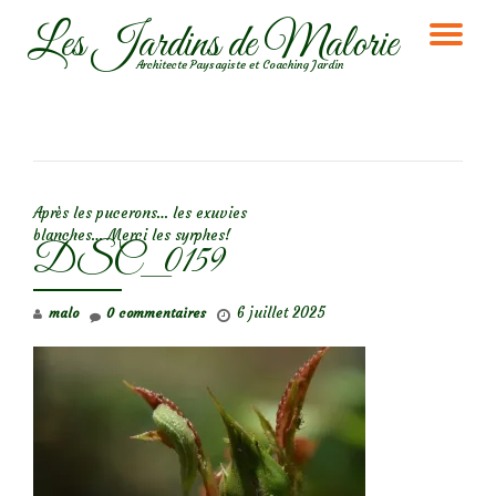
Les Jardins de Malorie
DÉ
Aller
Architecte Paysagiste et Coaching Jardin
au
LA
contenu
NA
NAVIGATION DE L’ARTICLE
Après les pucerons… les exuvies
blanches… Merci les syrphes!
DSC_0159
6 juillet 2025
malo
0 commentaires