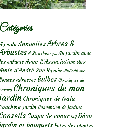
Catégories
Arbres &
Annuelles
Agenda
Arbustes
Au jardin avec
A Strasbourg...
Avec L'Association des
les enfants
Amis d'André Eve
Bassin
Bibliothèque
Bulbes
Bonnes adresses
Chroniques de
Chroniques de mon
Barney
jardin
Chroniques de Nala
Coaching-jardin
Conception de jardins
Conseils
Déco
Coups de coeur
DIY
jardin et bouquets
Fêtes des plantes