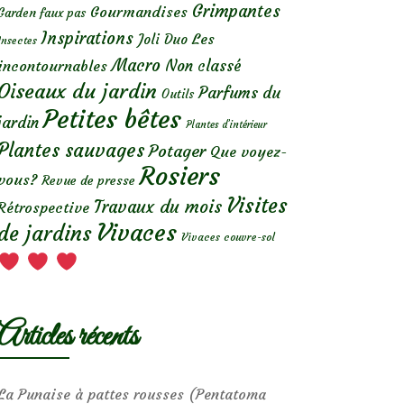
Grimpantes
Gourmandises
Garden faux pas
Inspirations
Les
Joli Duo
Insectes
Macro
Non classé
incontournables
Oiseaux du jardin
Parfums du
Outils
Petites bêtes
jardin
Plantes d’intérieur
Plantes sauvages
Potager
Que voyez-
Rosiers
vous?
Revue de presse
Visites
Travaux du mois
Rétrospective
Vivaces
de jardins
Vivaces couvre-sol
Articles récents
La Punaise à pattes rousses (Pentatoma