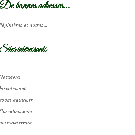
De bonnes adresses…
Pépinières et autres…
Sites intéressants
Natagora
Insectes.net
zoom-nature.fr
florealpes.com
notesdeterrain