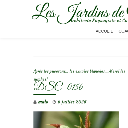
Les Jardins de
Aller
Architecte Paysagiste et Co
au
contenu
ACCUEIL
COA
NAVIGATION DE L’ARTICLE
Après les pucerons… les exuvies blanches… Merci les
syrphes!
DSC_0156
malo
6 juillet 2025