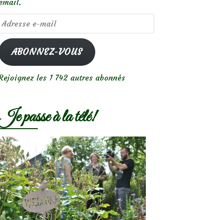
email.
Adresse
e-
mail
ABONNEZ-VOUS
Rejoignez les 1 742 autres abonnés
Je passe à la télé!