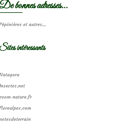
De bonnes adresses…
Pépinières et autres…
Sites intéressants
Natagora
Insectes.net
zoom-nature.fr
florealpes.com
notesdeterrain