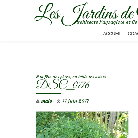
Les Jardins de
Aller
Architecte Paysagiste et Co
au
contenu
ACCUEIL
COA
NAVIGATION DE L’ARTICLE
A la fête des pères, on taille les asters
DSC_0776
malo
11 juin 2017