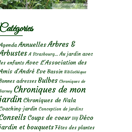
Catégories
Arbres &
Annuelles
Agenda
Arbustes
Au jardin avec
A Strasbourg...
Avec L'Association des
les enfants
Amis d'André Eve
Bassin
Bibliothèque
Bulbes
Bonnes adresses
Chroniques de
Chroniques de mon
Barney
jardin
Chroniques de Nala
Coaching-jardin
Conception de jardins
Conseils
Déco
Coups de coeur
DIY
jardin et bouquets
Fêtes des plantes