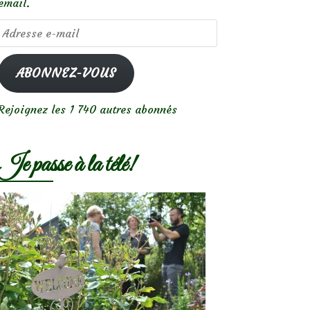
email.
Adresse
e-
mail
ABONNEZ-VOUS
Rejoignez les 1 740 autres abonnés
Je passe à la télé!