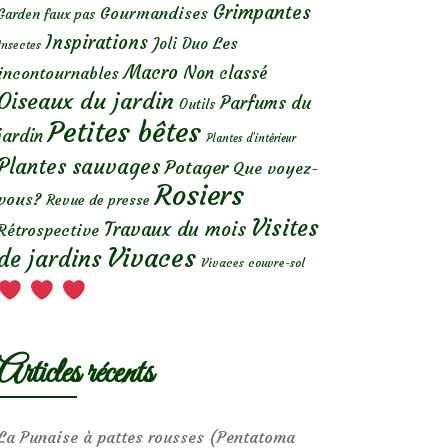
Grimpantes
Gourmandises
Garden faux pas
Inspirations
Les
Joli Duo
Insectes
Macro
Non classé
incontournables
Oiseaux du jardin
Parfums du
Outils
Petites bêtes
jardin
Plantes d’intérieur
Plantes sauvages
Potager
Que voyez-
Rosiers
vous?
Revue de presse
Visites
Travaux du mois
Rétrospective
Vivaces
de jardins
Vivaces couvre-sol
Articles récents
La Punaise à pattes rousses (Pentatoma