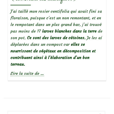
J’ai taillé mon rosier centifolia qui avait fini sa
floraison, puisque c’est un non remontant, et en
le rempotant dans un plus grand bac, j’ai trouvé
pas moins de 17
larves blanches dans la terre
de
son pot.
Ce sont des larves de cétoines.
Je les ai
déplacées dans un compost car
elles se
nourrissent de végétaux en décomposition et
contribuent ainsi à l’élaboration d’un bon
terreau.
à
Lire la suite de
…
propos
deDes
larves
blanches
dans
la