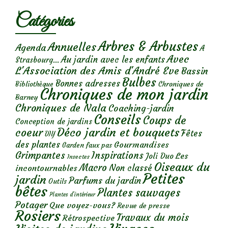
Catégories
Arbres & Arbustes
Annuelles
Agenda
A
Avec
Au jardin avec les enfants
Strasbourg...
L'Association des Amis d'André Eve
Bassin
Bulbes
Bonnes adresses
Chroniques de
Bibliothèque
Chroniques de mon jardin
Barney
Chroniques de Nala
Coaching-jardin
Conseils
Coups de
Conception de jardins
Déco jardin et bouquets
coeur
Fêtes
DIY
des plantes
Gourmandises
Garden faux pas
Grimpantes
Inspirations
Les
Joli Duo
Insectes
Oiseaux du
Macro
Non classé
incontournables
Petites
jardin
Parfums du jardin
Outils
bêtes
Plantes sauvages
Plantes d’intérieur
Potager
Que voyez-vous?
Revue de presse
Rosiers
Travaux du mois
Rétrospective