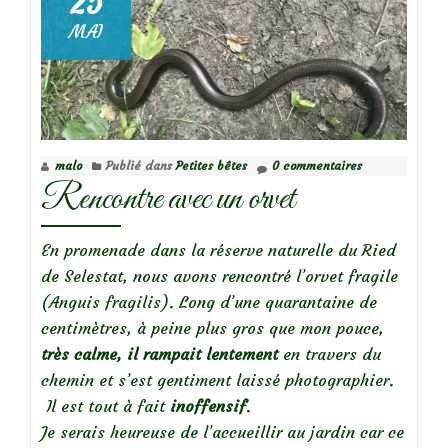
25
a
MAI
15
ans!
malo
Publié dans
Petites bêtes
0 commentaires
Rencontre avec un orvet
En promenade dans la réserve naturelle du Ried
de Selestat, nous avons rencontré l’orvet fragile
(Anguis fragilis). Long d’une quarantaine de
centimètres, à peine plus gros que mon pouce,
très calme,
il rampait lentement
en travers du
chemin et s’est gentiment laissé photographier.
Il est tout à fait
inoffensif
.
Je serais heureuse de l’accueillir au jardin car ce