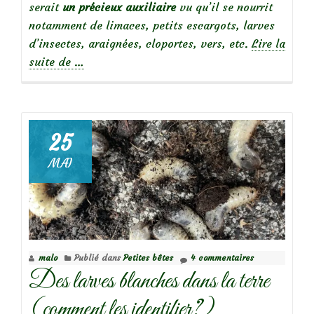
serait
un précieux auxiliaire
vu qu’il se nourrit
notamment de limaces, petits escargots, larves
d’insectes, araignées, cloportes, vers, etc.
Lire la
à
suite de
…
propos
deRencontre
avec
un
25
orvet
MAI
malo
Publié dans
Petites bêtes
4 commentaires
Des larves blanches dans la terre
(comment les identifier?)