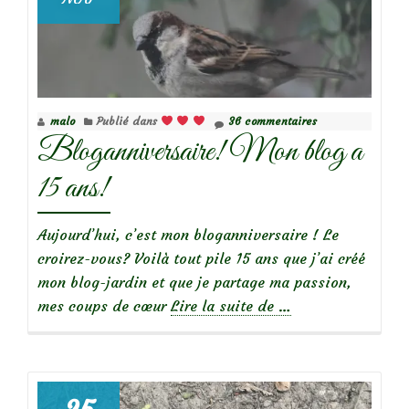
malo
Publié dans
36 commentaires
Bloganniversaire! Mon blog a
15 ans!
Aujourd’hui, c’est mon bloganniversaire ! Le
croirez-vous? Voilà tout pile 15 ans que j’ai créé
mon blog-jardin et que je partage ma passion,
à
mes coups de cœur
Lire la suite de
…
propos
deBloganniversaire
Mon
blog