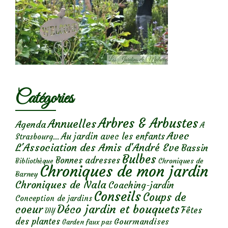
Catégories
Arbres & Arbustes
Annuelles
Agenda
A
Avec
Au jardin avec les enfants
Strasbourg...
L'Association des Amis d'André Eve
Bassin
Bulbes
Bonnes adresses
Chroniques de
Bibliothèque
Chroniques de mon jardin
Barney
Chroniques de Nala
Coaching-jardin
Conseils
Coups de
Conception de jardins
Déco jardin et bouquets
coeur
Fêtes
DIY
des plantes
Gourmandises
Garden faux pas