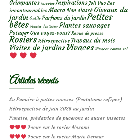
Grimpantes
Inspirations
Les
Joli Duo
Insectes
Oiseaux du
Macro
Non classé
incontournables
Petites
jardin
Parfums du jardin
Outils
bêtes
Plantes sauvages
Plantes d’intérieur
Potager
Que voyez-vous?
Revue de presse
Rosiers
Travaux du mois
Rétrospective
Vivaces
Visites de jardins
Vivaces couvre-sol
Articles récents
La Punaise à pattes rousses (Pentatoma rufipes)
Rétrospective de juin 2026 au jardin
Punaise, prédatrice de pucerons et autres insectes
Focus sur le rosier Nozomi
Focus sur le rosier Marie Dermar