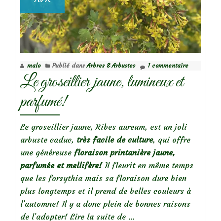
malo
Publié dans
Arbres & Arbustes
1 commentaire
Le groseillier jaune, lumineux et
parfumé!
Le groseillier jaune, Ribes aureum, est un joli
arbuste caduc,
très facile de culture
, qui offre
une généreuse
floraison printanière jaune,
parfumée et mellifère!
Il fleurit en même temps
que les forsythia mais sa floraison dure bien
plus longtemps et il prend de belles couleurs à
l’automne! Il y a donc plein de bonnes raisons
à
de l’adopter!
Lire la suite de
…