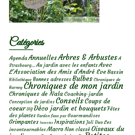
Catégories
Arbres & Arbustes
Annuelles
Agenda
A
Avec
Au jardin avec les enfants
Strasbourg...
L'Association des Amis d'André Eve
Bassin
Bulbes
Bonnes adresses
Chroniques de
Bibliothèque
Chroniques de mon jardin
Barney
Chroniques de Nala
Coaching-jardin
Conseils
Coups de
Conception de jardins
Déco jardin et bouquets
coeur
Fêtes
DIY
des plantes
Gourmandises
Garden faux pas
Grimpantes
Inspirations
Les
Joli Duo
Insectes
Oiseaux du
Macro
Non classé
incontournables