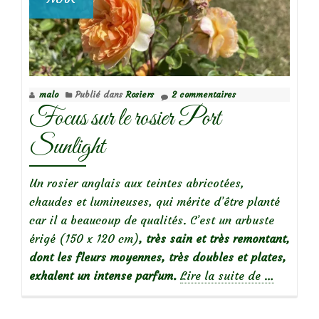
malo
Publié dans
Rosiers
2 commentaires
Focus sur le rosier Port
Sunlight
Un rosier anglais aux teintes abricotées,
chaudes et lumineuses, qui mérite d’être planté
car il a beaucoup de qualités. C’est un arbuste
érigé (150 x 120 cm)
, très sain et très remontant,
dont les fleurs moyennes, très doubles et plates,
à
exhalent un intense parfum.
Lire la suite de
…
propos
deFocus