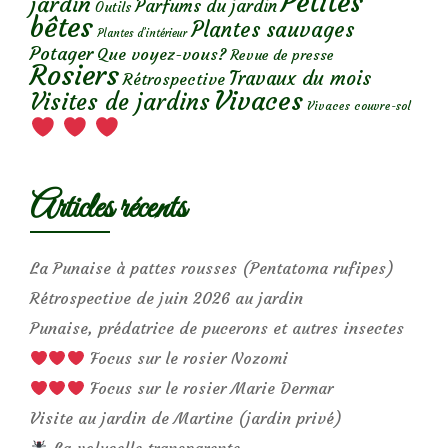
Petites
jardin
Parfums du jardin
Outils
bêtes
Plantes sauvages
Plantes d’intérieur
Potager
Que voyez-vous?
Revue de presse
Rosiers
Travaux du mois
Rétrospective
Vivaces
Visites de jardins
Vivaces couvre-sol
Articles récents
La Punaise à pattes rousses (Pentatoma rufipes)
Rétrospective de juin 2026 au jardin
Punaise, prédatrice de pucerons et autres insectes
Focus sur le rosier Nozomi
Focus sur le rosier Marie Dermar
Visite au jardin de Martine (jardin privé)
La volucelle transparente