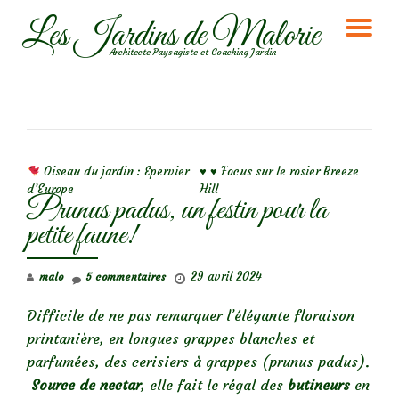
Les Jardins de Malorie
DÉ
Aller
Architecte Paysagiste et Coaching Jardin
au
LA
contenu
NA
NAVIGATION DE L’ARTICLE
Oiseau du jardin : Epervier
♥️ ♥️ Focus sur le rosier Breeze
d’Europe
Hill
Prunus padus, un festin pour la
petite faune!
29 avril 2024
malo
5 commentaires
Difficile de ne pas remarquer l’élégante floraison
printanière, en longues grappes blanches et
parfumées, des cerisiers à grappes (prunus padus).
Source de nectar
, elle fait le régal des
butineurs
en