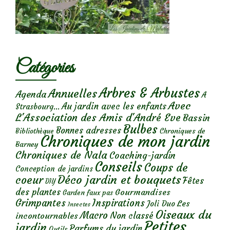
Catégories
Arbres & Arbustes
Annuelles
Agenda
A
Avec
Au jardin avec les enfants
Strasbourg...
L'Association des Amis d'André Eve
Bassin
Bulbes
Bonnes adresses
Chroniques de
Bibliothèque
Chroniques de mon jardin
Barney
Chroniques de Nala
Coaching-jardin
Conseils
Coups de
Conception de jardins
Déco jardin et bouquets
coeur
Fêtes
DIY
des plantes
Gourmandises
Garden faux pas
Grimpantes
Inspirations
Les
Joli Duo
Insectes
Oiseaux du
Macro
Non classé
incontournables
Petites
jardin
Parfums du jardin
Outils