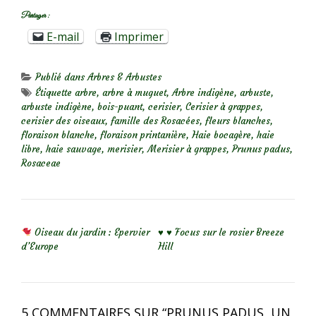
Partager :
E-mail
Imprimer
Publié dans
Arbres & Arbustes
Étiquette
arbre
,
arbre à muguet
,
Arbre indigène
,
arbuste
,
arbuste indigène
,
bois-puant
,
cerisier
,
Cerisier à grappes
,
cerisier des oiseaux
,
famille des Rosacées
,
fleurs blanches
,
floraison blanche
,
floraison printanière
,
Haie bocagère
,
haie
libre
,
haie sauvage
,
merisier
,
Merisier à grappes
,
Prunus padus
,
Rosaceae
NAVIGATION DE L’ARTICLE
Oiseau du jardin : Epervier
♥️ ♥️ Focus sur le rosier Breeze
d’Europe
Hill
5 COMMENTAIRES SUR “
PRUNUS PADUS, UN