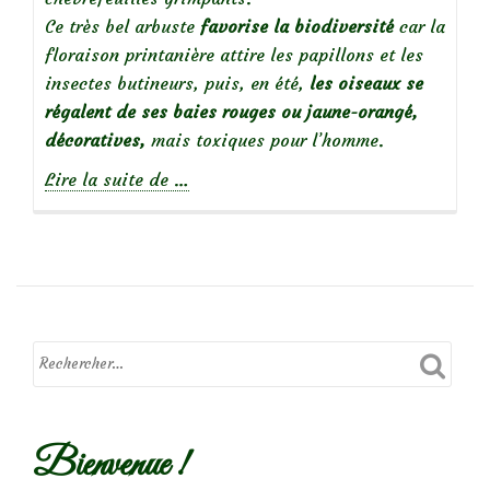
Ce très bel arbuste
favorise la biodiversité
car la
floraison printanière attire les papillons et les
insectes butineurs, puis, en été,
les oiseaux se
régalent de ses baies rouges ou jaune-orangé,
décoratives,
mais toxiques pour l’homme.
à
Lire la suite de
…
propos
deLonicera
Tatarica,
un
arbuste
pour
la
biodiversité
Bienvenue !