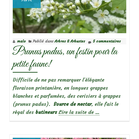
malo
Publié dans
Arbres & Arbustes
5 commentaires
Prunus padus, un festin pour la
petite faune!
Difficile de ne pas remarquer l’élégante
floraison printanière, en longues grappes
blanches et parfumées, des cerisiers à grappes
(prunus padus).
Source de nectar
, elle fait le
à
régal des
butineurs
Lire la suite de
…
propos
dePrunus
padus,