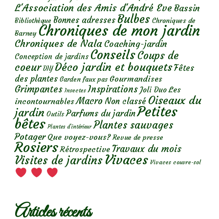
L'Association des Amis d'André Eve
Bassin
Bulbes
Bonnes adresses
Chroniques de
Bibliothèque
Chroniques de mon jardin
Barney
Chroniques de Nala
Coaching-jardin
Conseils
Coups de
Conception de jardins
Déco jardin et bouquets
coeur
Fêtes
DIY
des plantes
Gourmandises
Garden faux pas
Grimpantes
Inspirations
Les
Joli Duo
Insectes
Oiseaux du
Macro
Non classé
incontournables
Petites
jardin
Parfums du jardin
Outils
bêtes
Plantes sauvages
Plantes d’intérieur
Potager
Que voyez-vous?
Revue de presse
Rosiers
Travaux du mois
Rétrospective
Vivaces
Visites de jardins
Vivaces couvre-sol
Articles récents