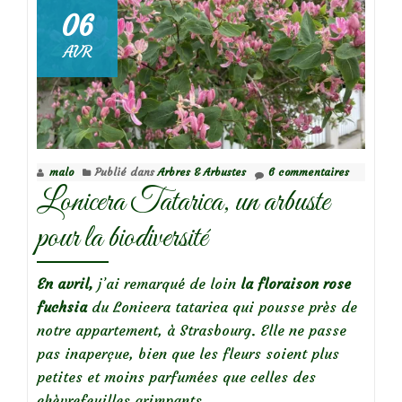
un
06
festin
AVR
pour
la
petite
faune!
malo
Publié dans
Arbres & Arbustes
6 commentaires
Lonicera Tatarica, un arbuste
pour la biodiversité
En avril,
j’ai remarqué de loin
la floraison rose
fuchsia
du Lonicera tatarica qui pousse près de
notre appartement, à Strasbourg. Elle ne passe
pas inaperçue, bien que les fleurs soient plus
petites et moins parfumées que celles des
chèvrefeuilles grimpants.