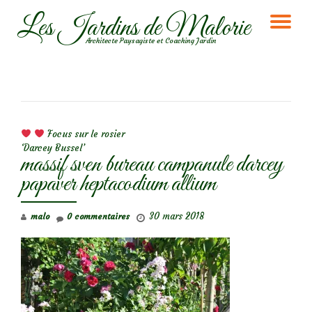
Les Jardins de Malorie
DÉ
Aller
Architecte Paysagiste et Coaching Jardin
au
LA
contenu
NA
NAVIGATION DE L’ARTICLE
Focus sur le rosier
‘Darcey Bussel’
massif sven bureau campanule darcey
papaver heptacodium allium
30 mars 2018
malo
0 commentaires