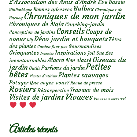
L'Association des Amis d'André Eve
Bassin
Bulbes
Bonnes adresses
Chroniques de
Bibliothèque
Chroniques de mon jardin
Barney
Chroniques de Nala
Coaching-jardin
Conseils
Coups de
Conception de jardins
Déco jardin et bouquets
coeur
Fêtes
DIY
des plantes
Gourmandises
Garden faux pas
Grimpantes
Inspirations
Les
Joli Duo
Insectes
Oiseaux du
Macro
Non classé
incontournables
Petites
jardin
Parfums du jardin
Outils
bêtes
Plantes sauvages
Plantes d’intérieur
Potager
Que voyez-vous?
Revue de presse
Rosiers
Travaux du mois
Rétrospective
Vivaces
Visites de jardins
Vivaces couvre-sol
Articles récents