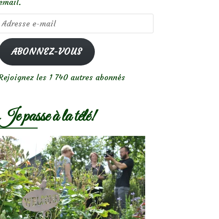
email.
Adresse
e-
mail
ABONNEZ-VOUS
Rejoignez les 1 740 autres abonnés
Je passe à la télé!