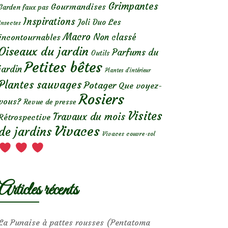
Grimpantes
Gourmandises
Garden faux pas
Inspirations
Les
Joli Duo
Insectes
Macro
Non classé
incontournables
Oiseaux du jardin
Parfums du
Outils
Petites bêtes
jardin
Plantes d’intérieur
Plantes sauvages
Potager
Que voyez-
Rosiers
vous?
Revue de presse
Visites
Travaux du mois
Rétrospective
Vivaces
de jardins
Vivaces couvre-sol
Articles récents
La Punaise à pattes rousses (Pentatoma