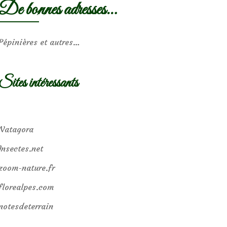
De bonnes adresses…
Pépinières et autres…
Sites intéressants
Natagora
Insectes.net
zoom-nature.fr
florealpes.com
notesdeterrain