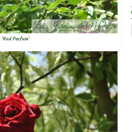
 ‘Red Parfum’