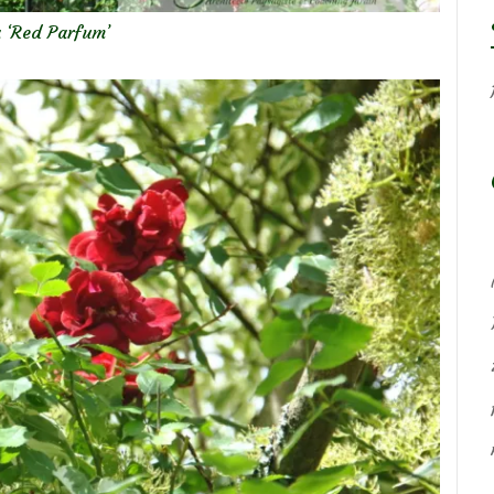
 ‘Red Parfum’