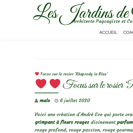
Les Jardins de
Aller
Architecte Paysagiste et Co
au
contenu
ACCUEIL
COA
NAVIGATION DE L’ARTICLE
Focus sur le rosier ‘Rhapsody in Blue’
Focus sur le rosier
malo
6 juillet 2020
Voici une création d’André Eve qui porte vr
grimpant à fleurs rouges
divinement
parfum
rouge profond, rouge passion, rouge gourma