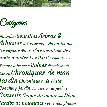
Catégories
Arbres &
Annuelles
Agenda
Arbustes
Au jardin avec
A Strasbourg...
Avec L'Association des
les enfants
Amis d'André Eve
Bassin
Bibliothèque
Bulbes
Bonnes adresses
Chroniques de
Chroniques de mon
Barney
jardin
Chroniques de Nala
Coaching-jardin
Conception de jardins
Conseils
Déco
Coups de coeur
DIY
jardin et bouquets
Fêtes des plantes