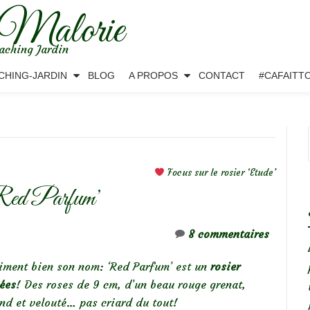
 Malorie
aching Jardin
CHING-JARDIN
BLOG
A PROPOS
CONTACT
#CAFAITT
Focus sur le rosier ‘Etude’
 ‘Red Parfum’
8 commentaires
aiment bien son nom: ‘Red Parfum’ est un
rosier
ées
! Des roses de 9 cm, d’un beau rouge grenat,
nd et velouté… pas criard du tout!