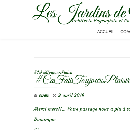
Les Jardins de
Aller
Architecte Paysagiste et Co
au
contenu
ACCUEIL
COA
NAVIGATION DE L’ARTICLE
#CaFaitToujoursPlaisir
#CaFaitToujoursPlaisir
sven
9 avril 2019
Merci merci!… Votre passage nous a plu à to
Dominque