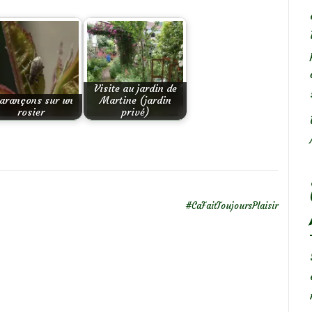
Visite au jardin de
arançons sur un
Martine (jardin
rosier
privé)
#CaFaitToujoursPlaisir