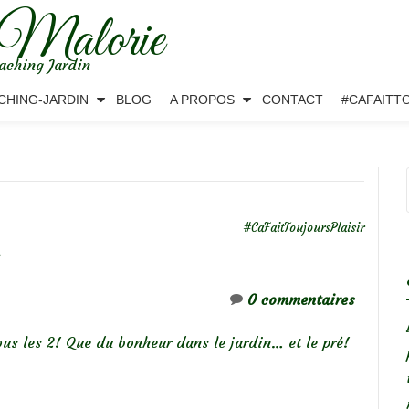
 Malorie
aching Jardin
CHING-JARDIN
BLOG
A PROPOS
CONTACT
#CAFAITT
#CaFaitToujoursPlaisir
0 commentaires
us les 2! Que du bonheur dans le jardin… et le pré!