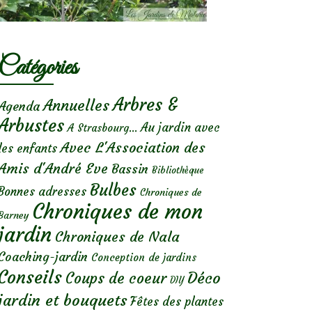
Catégories
Arbres &
Annuelles
Agenda
Arbustes
Au jardin avec
A Strasbourg...
Avec L'Association des
les enfants
Amis d'André Eve
Bassin
Bibliothèque
Bulbes
Bonnes adresses
Chroniques de
Chroniques de mon
Barney
jardin
Chroniques de Nala
Coaching-jardin
Conception de jardins
Conseils
Déco
Coups de coeur
DIY
jardin et bouquets
Fêtes des plantes