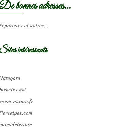
De bonnes adresses…
Pépinières et autres…
Sites intéressants
Natagora
Insectes.net
zoom-nature.fr
florealpes.com
notesdeterrain