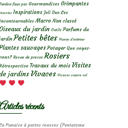
Grimpantes
Gourmandises
Garden faux pas
Inspirations
Les
Joli Duo
Insectes
Macro
Non classé
incontournables
Oiseaux du jardin
Parfums du
Outils
Petites bêtes
jardin
Plantes d’intérieur
Plantes sauvages
Potager
Que voyez-
Rosiers
vous?
Revue de presse
Visites
Travaux du mois
Rétrospective
Vivaces
de jardins
Vivaces couvre-sol
Articles récents
La Punaise à pattes rousses (Pentatoma