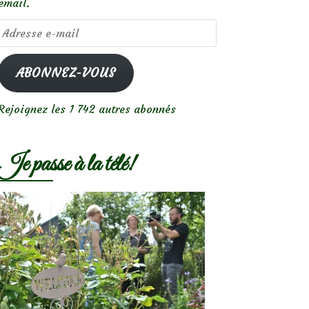
email.
Adresse
e-
mail
ABONNEZ-VOUS
Rejoignez les 1 742 autres abonnés
Je passe à la télé!