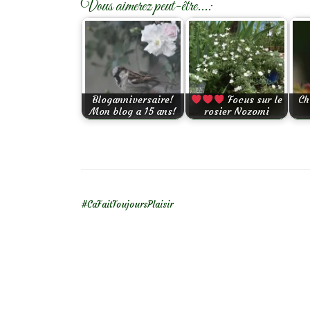
Vous aimerez peut-être...:
Bloganniversaire!
Focus sur le
Ch
Mon blog a 15 ans!
rosier Nozomi
NAVIGATION DE L’ARTICLE
#CaFaitToujoursPlaisir