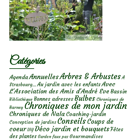
Catégories
Arbres & Arbustes
Annuelles
Agenda
A
Avec
Au jardin avec les enfants
Strasbourg...
L'Association des Amis d'André Eve
Bassin
Bulbes
Bonnes adresses
Chroniques de
Bibliothèque
Chroniques de mon jardin
Barney
Chroniques de Nala
Coaching-jardin
Conseils
Coups de
Conception de jardins
Déco jardin et bouquets
coeur
Fêtes
DIY
des plantes
Gourmandises
Garden faux pas