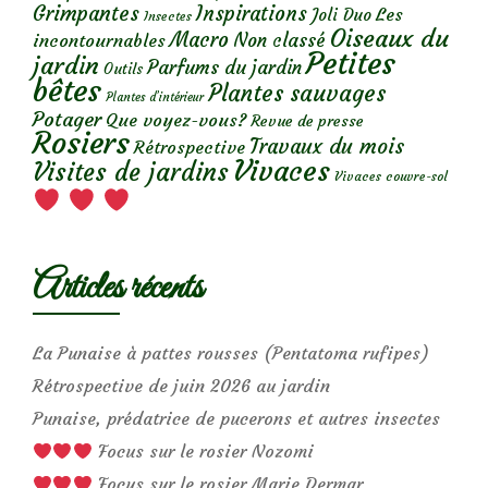
Grimpantes
Inspirations
Les
Joli Duo
Insectes
Oiseaux du
Macro
Non classé
incontournables
Petites
jardin
Parfums du jardin
Outils
bêtes
Plantes sauvages
Plantes d’intérieur
Potager
Que voyez-vous?
Revue de presse
Rosiers
Travaux du mois
Rétrospective
Vivaces
Visites de jardins
Vivaces couvre-sol
Articles récents
La Punaise à pattes rousses (Pentatoma rufipes)
Rétrospective de juin 2026 au jardin
Punaise, prédatrice de pucerons et autres insectes
Focus sur le rosier Nozomi
Focus sur le rosier Marie Dermar