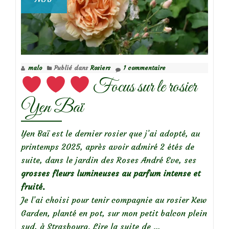
malo
Publié dans
Rosiers
1 commentaire
Focus sur le rosier
Yen Baï
Yen Baï est le dernier rosier que j’ai adopté, au
printemps 2025, après avoir admiré 2 étés de
suite, dans le jardin des Roses André Eve, ses
grosses fleurs lumineuses au parfum intense et
fruité.
Je l’ai choisi pour tenir compagnie au rosier Kew
Garden, planté en pot, sur mon petit balcon plein
à
sud, à Strasbourg.
Lire la suite de
…