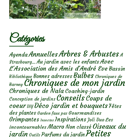
Catégories
Arbres & Arbustes
Annuelles
Agenda
A
Avec
Au jardin avec les enfants
Strasbourg...
L'Association des Amis d'André Eve
Bassin
Bulbes
Bonnes adresses
Chroniques de
Bibliothèque
Chroniques de mon jardin
Barney
Chroniques de Nala
Coaching-jardin
Conseils
Coups de
Conception de jardins
Déco jardin et bouquets
coeur
Fêtes
DIY
des plantes
Gourmandises
Garden faux pas
Grimpantes
Inspirations
Les
Joli Duo
Insectes
Oiseaux du
Macro
Non classé
incontournables
Petites
jardin
Parfums du jardin
Outils