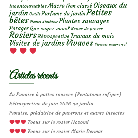
Oiseaux du
Macro
Non classé
incontournables
Petites
jardin
Parfums du jardin
Outils
bêtes
Plantes sauvages
Plantes d’intérieur
Potager
Que voyez-vous?
Revue de presse
Rosiers
Travaux du mois
Rétrospective
Vivaces
Visites de jardins
Vivaces couvre-sol
Articles récents
La Punaise à pattes rousses (Pentatoma rufipes)
Rétrospective de juin 2026 au jardin
Punaise, prédatrice de pucerons et autres insectes
Focus sur le rosier Nozomi
Focus sur le rosier Marie Dermar