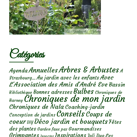
Catégories
Arbres & Arbustes
Annuelles
Agenda
A
Avec
Au jardin avec les enfants
Strasbourg...
L'Association des Amis d'André Eve
Bassin
Bulbes
Bonnes adresses
Chroniques de
Bibliothèque
Chroniques de mon jardin
Barney
Chroniques de Nala
Coaching-jardin
Conseils
Coups de
Conception de jardins
Déco jardin et bouquets
coeur
Fêtes
DIY
des plantes
Gourmandises
Garden faux pas
Grimpantes
Inspirations
Les
Joli Duo
Insectes