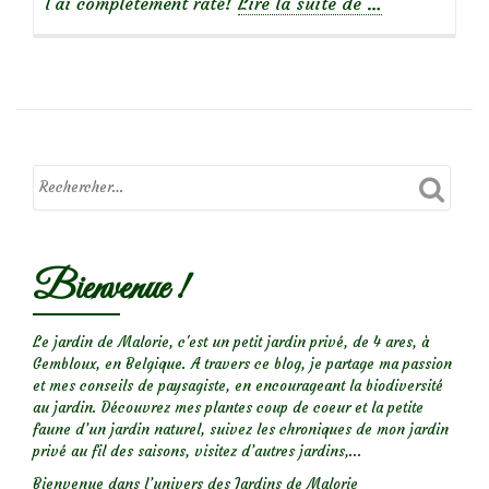
à
l’ai complètement raté!
Lire la suite de
…
propos
deSirop
de
violettes
odorantes
Bienvenue !
Le jardin de Malorie, c'est un petit jardin privé, de 4 ares, à
Gembloux, en Belgique. A travers ce blog, je partage ma passion
et mes conseils de paysagiste, en encourageant la biodiversité
au jardin. Découvrez mes plantes coup de coeur et la petite
faune d’un jardin naturel, suivez les chroniques de mon jardin
privé au fil des saisons, visitez d’autres jardins,...
Bienvenue dans l’univers des Jardins de Malorie