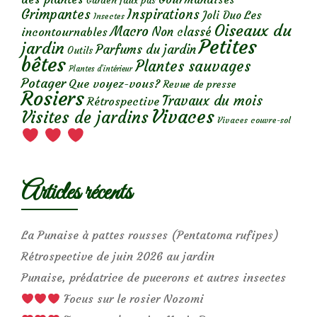
Garden faux pas
Grimpantes
Inspirations
Les
Joli Duo
Insectes
Oiseaux du
Macro
Non classé
incontournables
Petites
jardin
Parfums du jardin
Outils
bêtes
Plantes sauvages
Plantes d’intérieur
Potager
Que voyez-vous?
Revue de presse
Rosiers
Travaux du mois
Rétrospective
Vivaces
Visites de jardins
Vivaces couvre-sol
Articles récents
La Punaise à pattes rousses (Pentatoma rufipes)
Rétrospective de juin 2026 au jardin
Punaise, prédatrice de pucerons et autres insectes
Focus sur le rosier Nozomi