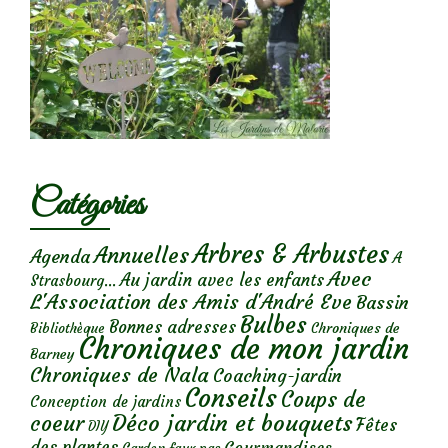
Catégories
Arbres & Arbustes
Annuelles
Agenda
A
Avec
Au jardin avec les enfants
Strasbourg...
L'Association des Amis d'André Eve
Bassin
Bulbes
Bonnes adresses
Chroniques de
Bibliothèque
Chroniques de mon jardin
Barney
Chroniques de Nala
Coaching-jardin
Conseils
Coups de
Conception de jardins
Déco jardin et bouquets
coeur
Fêtes
DIY
des plantes
Gourmandises