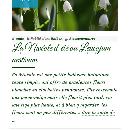
malo
Publié dans
Bulbes
5 commentaires
La Nivéole d’été ou Leucojum
aestivum
La Nivéole est une petite bulbeuse botanique
toute simple, qui offre de gracieuses fleurs
blanches en clochettes pendantes. Elle ressemble
aux perce-neige mais elle fleurit plus tard, sur
une tige plus haute, et à bien y regarder, les
à
fleurs sont un peu différentes…
Lire la suite de
propos
…
deLa