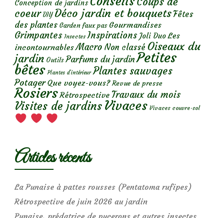
Conseils
Coups de
Conception de jardins
Déco jardin et bouquets
coeur
Fêtes
DIY
des plantes
Gourmandises
Garden faux pas
Grimpantes
Inspirations
Les
Joli Duo
Insectes
Oiseaux du
Macro
Non classé
incontournables
Petites
jardin
Parfums du jardin
Outils
bêtes
Plantes sauvages
Plantes d’intérieur
Potager
Que voyez-vous?
Revue de presse
Rosiers
Travaux du mois
Rétrospective
Vivaces
Visites de jardins
Vivaces couvre-sol
Articles récents
La Punaise à pattes rousses (Pentatoma rufipes)
Rétrospective de juin 2026 au jardin
Punaise, prédatrice de pucerons et autres insectes