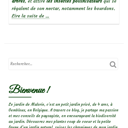
arbres
, et attire
les insectes pollinisateurs
qui se
régalent de son nectar, notamment les bourdons.
à
Lire la suite de
…
propos
de
Plante
sauvage
mellifère
:
Le
Lierre
Bienvenue !
terrestre
Le jardin de Malorie, c'est un petit jardin privé, de 4 ares, à
Gembloux, en Belgique. A travers ce blog, je partage ma passion
et mes conseils de paysagiste, en encourageant la biodiversité
au jardin. Découvrez mes plantes coup de coeur et la petite
faune d’un jardin naturel, suivez les chroniques de mon jardin