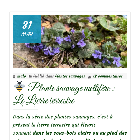
Nivéol
d’été
ou
31
Leucoj
MAR
aestiv
malo
Publié dans
Plantes sauvages
12 commentaires
Plante sauvage mellifère :
Le Lierre terrestre
Dans la série des plantes sauvages, c’est à
présent le lierre terrestre qui fleurit
souvent
dans les sous-bois clairs ou au pied des