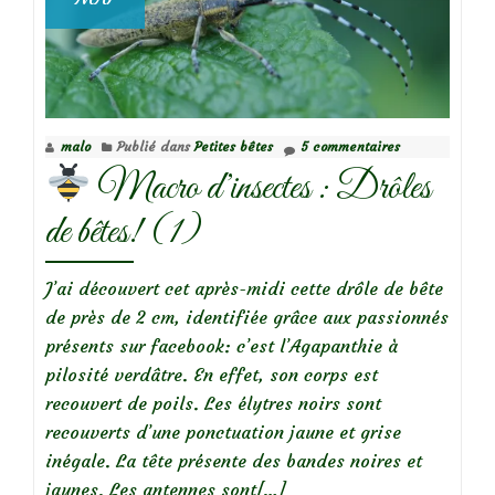
malo
Publié dans
Petites bêtes
5 commentaires
Macro d’insectes : Drôles
de bêtes! (1)
J’ai découvert cet après-midi cette drôle de bête
de près de 2 cm, identifiée grâce aux passionnés
présents sur facebook: c’est l’Agapanthie à
pilosité verdâtre. En effet, son corps est
recouvert de poils. Les élytres noirs sont
recouverts d’une ponctuation jaune et grise
inégale. La tête présente des bandes noires et
En
jaunes. Les antennes sont
[…]