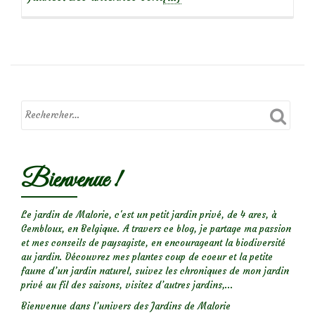
savoir
plus
sur
Macro
d’insectes
:
Drôles
de
Bienvenue !
bêtes!
(1)
Le jardin de Malorie, c'est un petit jardin privé, de 4 ares, à
Gembloux, en Belgique. A travers ce blog, je partage ma passion
et mes conseils de paysagiste, en encourageant la biodiversité
au jardin. Découvrez mes plantes coup de coeur et la petite
faune d’un jardin naturel, suivez les chroniques de mon jardin
privé au fil des saisons, visitez d’autres jardins,...
Bienvenue dans l’univers des Jardins de Malorie