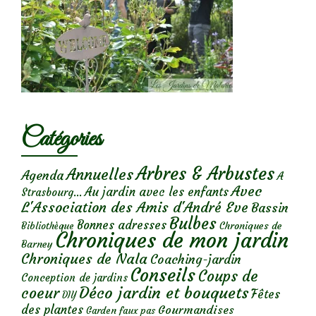
Catégories
Arbres & Arbustes
Annuelles
Agenda
A
Avec
Au jardin avec les enfants
Strasbourg...
L'Association des Amis d'André Eve
Bassin
Bulbes
Bonnes adresses
Chroniques de
Bibliothèque
Chroniques de mon jardin
Barney
Chroniques de Nala
Coaching-jardin
Conseils
Coups de
Conception de jardins
Déco jardin et bouquets
coeur
Fêtes
DIY
des plantes
Gourmandises
Garden faux pas