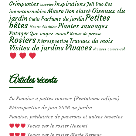
Grimpantes
Inspirations
Les
Joli Duo
Insectes
Oiseaux du
Macro
Non classé
incontournables
Petites
jardin
Parfums du jardin
Outils
bêtes
Plantes sauvages
Plantes d’intérieur
Potager
Que voyez-vous?
Revue de presse
Rosiers
Travaux du mois
Rétrospective
Vivaces
Visites de jardins
Vivaces couvre-sol
Articles récents
La Punaise à pattes rousses (Pentatoma rufipes)
Rétrospective de juin 2026 au jardin
Punaise, prédatrice de pucerons et autres insectes
Focus sur le rosier Nozomi
Focus sur le rosier Marie Dermar