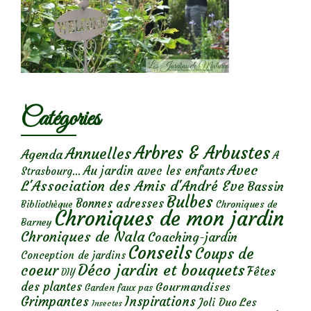
Catégories
Arbres & Arbustes
Annuelles
Agenda
A
Avec
Au jardin avec les enfants
Strasbourg...
L'Association des Amis d'André Eve
Bassin
Bulbes
Bonnes adresses
Chroniques de
Bibliothèque
Chroniques de mon jardin
Barney
Chroniques de Nala
Coaching-jardin
Conseils
Coups de
Conception de jardins
Déco jardin et bouquets
coeur
Fêtes
DIY
des plantes
Gourmandises
Garden faux pas
Grimpantes
Inspirations
Les
Joli Duo
Insectes