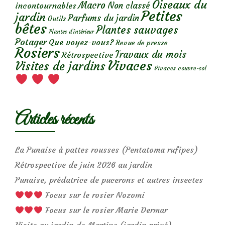
Oiseaux du
Macro
Non classé
incontournables
Petites
jardin
Parfums du jardin
Outils
bêtes
Plantes sauvages
Plantes d’intérieur
Potager
Que voyez-vous?
Revue de presse
Rosiers
Travaux du mois
Rétrospective
Vivaces
Visites de jardins
Vivaces couvre-sol
Articles récents
La Punaise à pattes rousses (Pentatoma rufipes)
Rétrospective de juin 2026 au jardin
Punaise, prédatrice de pucerons et autres insectes
Focus sur le rosier Nozomi
Focus sur le rosier Marie Dermar