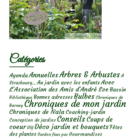
Catégories
Arbres & Arbustes
Annuelles
Agenda
A
Avec
Au jardin avec les enfants
Strasbourg...
L'Association des Amis d'André Eve
Bassin
Bulbes
Bonnes adresses
Chroniques de
Bibliothèque
Chroniques de mon jardin
Barney
Chroniques de Nala
Coaching-jardin
Conseils
Coups de
Conception de jardins
Déco jardin et bouquets
coeur
Fêtes
DIY
des plantes
Gourmandises
Garden faux pas