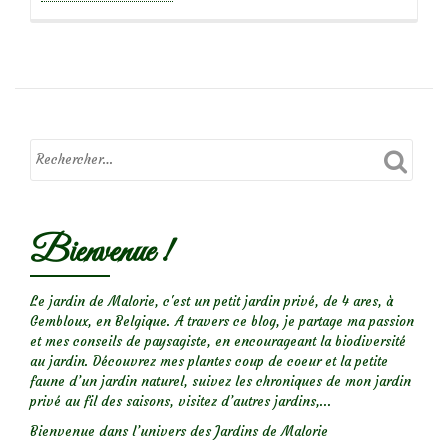
propos
deFocus
sur
le
rosier
‘Paul
Transon’
Bienvenue !
Le jardin de Malorie, c'est un petit jardin privé, de 4 ares, à
Gembloux, en Belgique. A travers ce blog, je partage ma passion
et mes conseils de paysagiste, en encourageant la biodiversité
au jardin. Découvrez mes plantes coup de coeur et la petite
faune d’un jardin naturel, suivez les chroniques de mon jardin
privé au fil des saisons, visitez d’autres jardins,...
Bienvenue dans l’univers des Jardins de Malorie