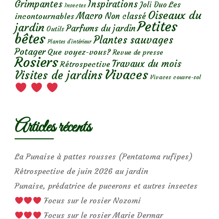
Grimpantes
Inspirations
Les
Joli Duo
Insectes
Oiseaux du
Macro
Non classé
incontournables
Petites
jardin
Parfums du jardin
Outils
bêtes
Plantes sauvages
Plantes d’intérieur
Potager
Que voyez-vous?
Revue de presse
Rosiers
Travaux du mois
Rétrospective
Vivaces
Visites de jardins
Vivaces couvre-sol
Articles récents
La Punaise à pattes rousses (Pentatoma rufipes)
Rétrospective de juin 2026 au jardin
Punaise, prédatrice de pucerons et autres insectes
Focus sur le rosier Nozomi
Focus sur le rosier Marie Dermar