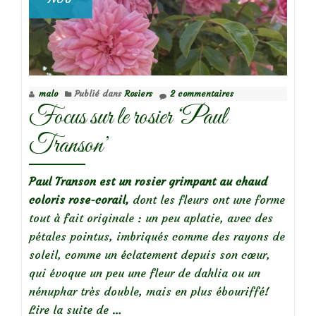
malo
Publié dans
Rosiers
2 commentaires
Focus sur le rosier ‘Paul
Transon’
Paul Transon est un rosier grimpant au chaud
coloris rose-corail,
dont les fleurs ont une forme
tout à fait originale : un peu aplatie, avec des
pétales pointus, imbriqués comme des rayons de
soleil, comme un éclatement depuis son cœur,
qui évoque un peu une fleur de dahlia ou un
nénuphar très double, mais en plus ébouriffé!
à
Lire la suite de
…