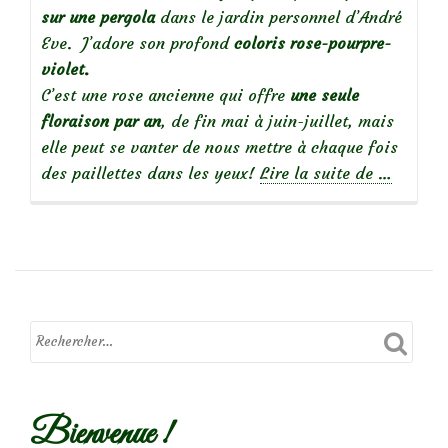
sur une pergola
dans le jardin personnel d’André
Eve. J’adore son profond
coloris rose-pourpre-
violet.
C’est une rose ancienne qui offre
une seule
floraison par an
, de fin mai à juin-juillet, mais
elle peut se vanter de nous mettre à chaque fois
à
des paillettes dans les yeux!
Lire la suite de
…
propos
de
Focus
sur
le
rosier
Bienvenue !
Erinneru