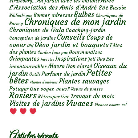
Avec
Au jardin avec les enfants
Strasbourg...
L'Association des Amis d'André Eve
Bassin
Bulbes
Bonnes adresses
Chroniques de
Bibliothèque
Chroniques de mon jardin
Barney
Chroniques de Nala
Coaching-jardin
Conseils
Coups de
Conception de jardins
Déco jardin et bouquets
coeur
Fêtes
DIY
des plantes
Gourmandises
Garden faux pas
Grimpantes
Inspirations
Les
Joli Duo
Insectes
Oiseaux du
Macro
Non classé
incontournables
Petites
jardin
Parfums du jardin
Outils
bêtes
Plantes sauvages
Plantes d’intérieur
Potager
Que voyez-vous?
Revue de presse
Rosiers
Travaux du mois
Rétrospective
Vivaces
Visites de jardins
Vivaces couvre-sol
Articles récents