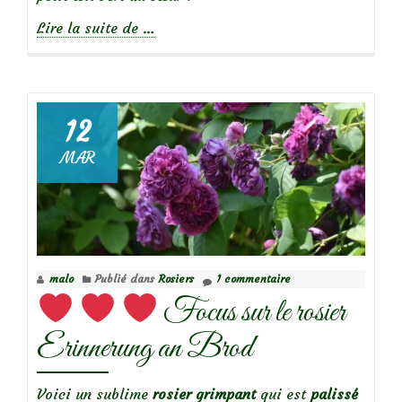
à
Lire la suite de
…
propos
de
12
MAR
Focus
sur
le
rosier
Fantin
malo
Publié dans
Rosiers
1 commentaire
Latour
Focus sur le rosier
Erinnerung an Brod
Voici un sublime
rosier grimpant
qui est
palissé