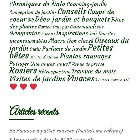
Chroniques de Nala
Coaching-jardin
Conseils
Coups de
Conception de jardins
Déco jardin et bouquets
coeur
Fêtes
DIY
des plantes
Gourmandises
Garden faux pas
Grimpantes
Inspirations
Les
Joli Duo
Insectes
Oiseaux du
Macro
Non classé
incontournables
Petites
jardin
Parfums du jardin
Outils
bêtes
Plantes sauvages
Plantes d’intérieur
Potager
Que voyez-vous?
Revue de presse
Rosiers
Travaux du mois
Rétrospective
Vivaces
Visites de jardins
Vivaces couvre-sol
Articles récents
La Punaise à pattes rousses (Pentatoma rufipes)