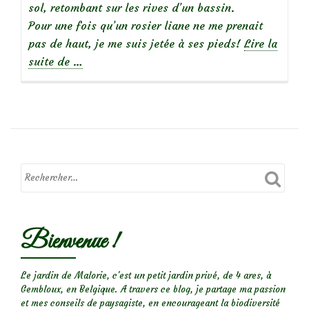
sol, retombant sur les rives d’un bassin.
Pour une fois qu’un rosier liane ne me prenait
pas de haut, je me suis jetée à ses pieds!
Lire la
à
suite de
…
propos
de
Focus
sur
le
rosier
Bienvenue !
‘Souvenir
d’Angélique’
(syn.
Le jardin de Malorie, c'est un petit jardin privé, de 4 ares, à
Gembloux, en Belgique. A travers ce blog, je partage ma passion
‘Fifi
et mes conseils de paysagiste, en encourageant la biodiversité