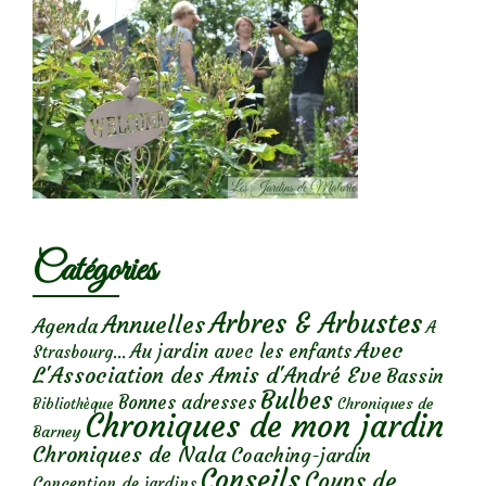
Catégories
Arbres & Arbustes
Annuelles
Agenda
A
Avec
Au jardin avec les enfants
Strasbourg...
L'Association des Amis d'André Eve
Bassin
Bulbes
Bonnes adresses
Chroniques de
Bibliothèque
Chroniques de mon jardin
Barney
Chroniques de Nala
Coaching-jardin
Conseils
Coups de
Conception de jardins