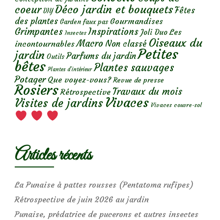
Déco jardin et bouquets
coeur
Fêtes
DIY
des plantes
Gourmandises
Garden faux pas
Grimpantes
Inspirations
Les
Joli Duo
Insectes
Oiseaux du
Macro
Non classé
incontournables
Petites
jardin
Parfums du jardin
Outils
bêtes
Plantes sauvages
Plantes d’intérieur
Potager
Que voyez-vous?
Revue de presse
Rosiers
Travaux du mois
Rétrospective
Vivaces
Visites de jardins
Vivaces couvre-sol
Articles récents
La Punaise à pattes rousses (Pentatoma rufipes)
Rétrospective de juin 2026 au jardin
Punaise, prédatrice de pucerons et autres insectes