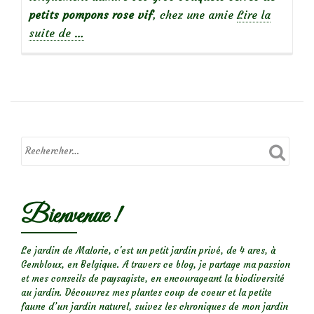
petits pompons rose vif
, chez une amie
Lire la
à
suite de
…
propos
de
Focus
sur
le
rosier
‘Dinky’
Bienvenue !
Le jardin de Malorie, c'est un petit jardin privé, de 4 ares, à
Gembloux, en Belgique. A travers ce blog, je partage ma passion
et mes conseils de paysagiste, en encourageant la biodiversité
au jardin. Découvrez mes plantes coup de coeur et la petite
faune d’un jardin naturel, suivez les chroniques de mon jardin