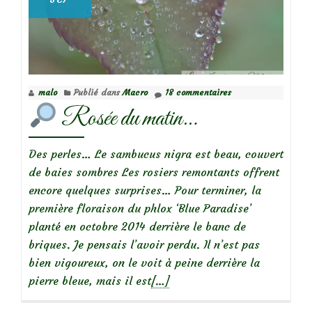
malo
Publié dans
Macro
18 commentaires
Rosée du matin…
Des perles… Le sambucus nigra est beau, couvert
de baies sombres Les rosiers remontants offrent
encore quelques surprises… Pour terminer, la
première floraison du phlox ‘Blue Paradise’
planté en octobre 2014 derrière le banc de
briques. Je pensais l’avoir perdu. Il n’est pas
bien vigoureux, on le voit à peine derrière la
En
pierre bleue, mais il est
[…]
savoir