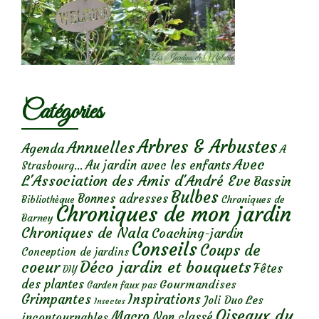
Catégories
Arbres & Arbustes
Annuelles
Agenda
A
Avec
Au jardin avec les enfants
Strasbourg...
L'Association des Amis d'André Eve
Bassin
Bulbes
Bonnes adresses
Chroniques de
Bibliothèque
Chroniques de mon jardin
Barney
Chroniques de Nala
Coaching-jardin
Conseils
Coups de
Conception de jardins
Déco jardin et bouquets
coeur
Fêtes
DIY
des plantes
Gourmandises
Garden faux pas
Grimpantes
Inspirations
Les
Joli Duo
Insectes
Oiseaux du
Macro
Non classé
incontournables