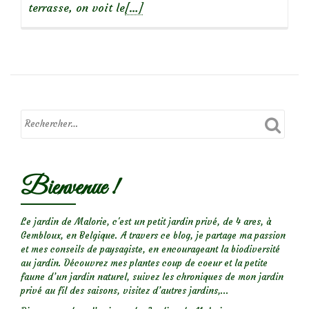
En
terrasse, on voit le
[…]
savoir
plus
surChroniques
de
mon
jardin:
L’allée
des
roses
Bienvenue !
Le jardin de Malorie, c'est un petit jardin privé, de 4 ares, à
Gembloux, en Belgique. A travers ce blog, je partage ma passion
et mes conseils de paysagiste, en encourageant la biodiversité
au jardin. Découvrez mes plantes coup de coeur et la petite
faune d’un jardin naturel, suivez les chroniques de mon jardin
privé au fil des saisons, visitez d’autres jardins,...