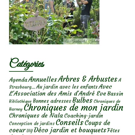
Catégories
Arbres & Arbustes
Annuelles
Agenda
A
Avec
Au jardin avec les enfants
Strasbourg...
L'Association des Amis d'André Eve
Bassin
Bulbes
Bonnes adresses
Chroniques de
Bibliothèque
Chroniques de mon jardin
Barney
Chroniques de Nala
Coaching-jardin
Conseils
Coups de
Conception de jardins
Déco jardin et bouquets
coeur
Fêtes
DIY