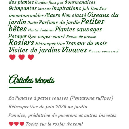
des plantes
Gourmandises
Garden faux pas
Grimpantes
Inspirations
Les
Joli Duo
Insectes
Oiseaux du
Macro
Non classé
incontournables
Petites
jardin
Parfums du jardin
Outils
bêtes
Plantes sauvages
Plantes d’intérieur
Potager
Que voyez-vous?
Revue de presse
Rosiers
Travaux du mois
Rétrospective
Vivaces
Visites de jardins
Vivaces couvre-sol
Articles récents
La Punaise à pattes rousses (Pentatoma rufipes)
Rétrospective de juin 2026 au jardin
Punaise, prédatrice de pucerons et autres insectes
Focus sur le rosier Nozomi