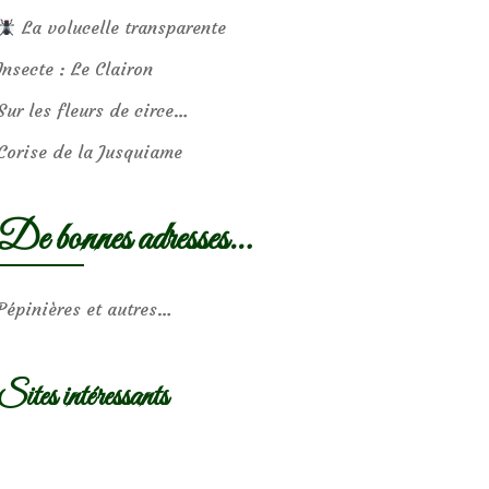
La volucelle transparente
Insecte : Le Clairon
Sur les fleurs de circe…
Corise de la Jusquiame
De bonnes adresses…
Pépinières et autres…
Sites intéressants