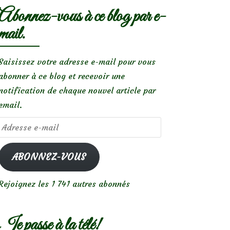
Abonnez-vous à ce blog par e-
mail.
Saisissez votre adresse e-mail pour vous
abonner à ce blog et recevoir une
notification de chaque nouvel article par
email.
Adresse
e-
mail
ABONNEZ-VOUS
Rejoignez les 1 741 autres abonnés
Je passe à la télé!