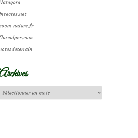
Natagora
Insectes.net
zoom-nature.fr
florealpes.com
notesdeterrain
Archives
Archives