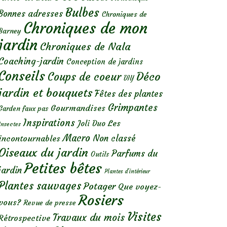
Bulbes
Bonnes adresses
Chroniques de
Chroniques de mon
Barney
jardin
Chroniques de Nala
Coaching-jardin
Conception de jardins
Conseils
Déco
Coups de coeur
DIY
jardin et bouquets
Fêtes des plantes
Grimpantes
Gourmandises
Garden faux pas
Inspirations
Les
Joli Duo
Insectes
Macro
Non classé
incontournables
Oiseaux du jardin
Parfums du
Outils
Petites bêtes
jardin
Plantes d’intérieur
Plantes sauvages
Potager
Que voyez-
Rosiers
vous?
Revue de presse
Visites
Travaux du mois
Rétrospective