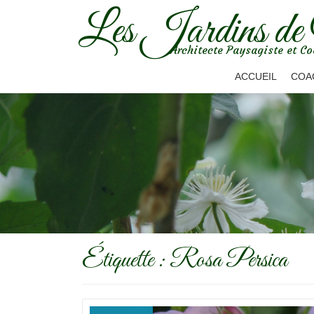
Les Jardins de
Aller
Architecte Paysagiste et Co
au
contenu
ACCUEIL
COA
Étiquette :
Rosa Persica