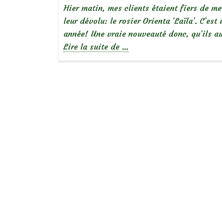
Hier matin, mes clients étaient fiers de me 
leur dévolu: le rosier Orienta ‘Laïla’. C’es
année! Une vraie nouveauté donc, qu’ils au
à
Lire la suite de
…
propos
de
Focus
sur
le
rosier
‘Laila’