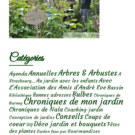
Catégories
Arbres & Arbustes
Annuelles
Agenda
A
Avec
Au jardin avec les enfants
Strasbourg...
L'Association des Amis d'André Eve
Bassin
Bulbes
Bonnes adresses
Chroniques de
Bibliothèque
Chroniques de mon jardin
Barney
Chroniques de Nala
Coaching-jardin
Conseils
Coups de
Conception de jardins
Déco jardin et bouquets
coeur
Fêtes
DIY
des plantes
Gourmandises
Garden faux pas