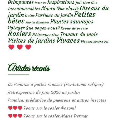
Grimpantes
Inspirations
Les
Joli Duo
Insectes
Oiseaux du
Macro
Non classé
incontournables
Petites
jardin
Parfums du jardin
Outils
bêtes
Plantes sauvages
Plantes d’intérieur
Potager
Que voyez-vous?
Revue de presse
Rosiers
Travaux du mois
Rétrospective
Vivaces
Visites de jardins
Vivaces couvre-sol
Articles récents
La Punaise à pattes rousses (Pentatoma rufipes)
Rétrospective de juin 2026 au jardin
Punaise, prédatrice de pucerons et autres insectes
Focus sur le rosier Nozomi
Focus sur le rosier Marie Dermar