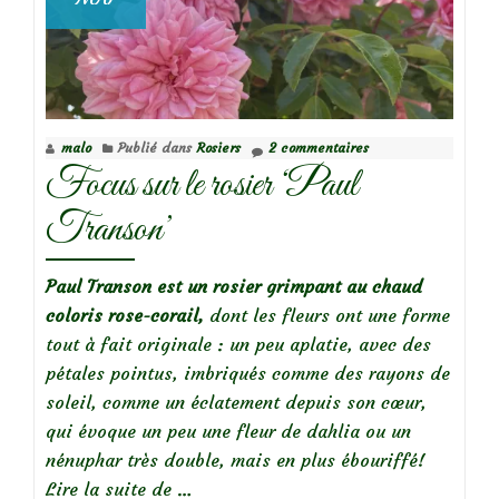
malo
Publié dans
Rosiers
2 commentaires
Focus sur le rosier ‘Paul
Transon’
Paul Transon est un rosier grimpant au chaud
coloris rose-corail,
dont les fleurs ont une forme
tout à fait originale : un peu aplatie, avec des
pétales pointus, imbriqués comme des rayons de
soleil, comme un éclatement depuis son cœur,
qui évoque un peu une fleur de dahlia ou un
nénuphar très double, mais en plus ébouriffé!
à
Lire la suite de
…