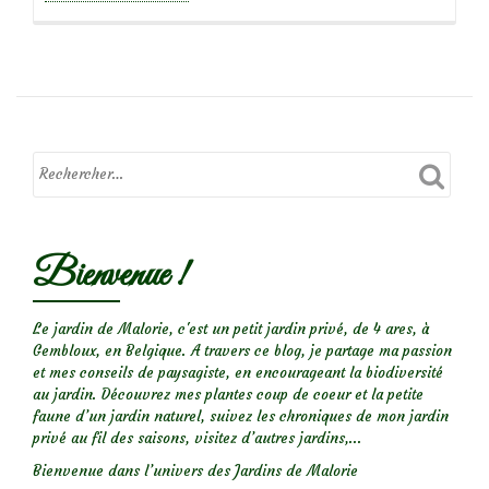
propos
deFocus
sur
le
rosier
‘Paul
Transon’
Bienvenue !
Le jardin de Malorie, c'est un petit jardin privé, de 4 ares, à
Gembloux, en Belgique. A travers ce blog, je partage ma passion
et mes conseils de paysagiste, en encourageant la biodiversité
au jardin. Découvrez mes plantes coup de coeur et la petite
faune d’un jardin naturel, suivez les chroniques de mon jardin
privé au fil des saisons, visitez d’autres jardins,...
Bienvenue dans l’univers des Jardins de Malorie