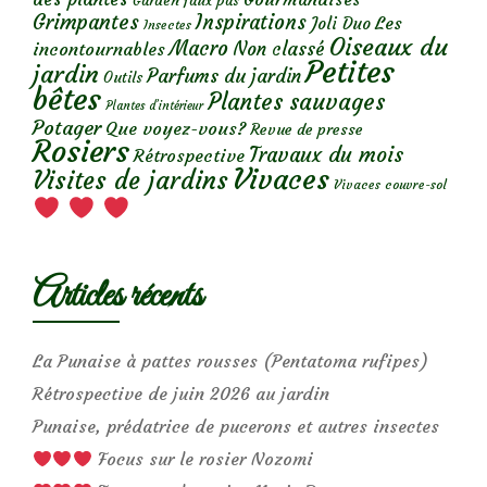
Garden faux pas
Grimpantes
Inspirations
Les
Joli Duo
Insectes
Oiseaux du
Macro
Non classé
incontournables
Petites
jardin
Parfums du jardin
Outils
bêtes
Plantes sauvages
Plantes d’intérieur
Potager
Que voyez-vous?
Revue de presse
Rosiers
Travaux du mois
Rétrospective
Vivaces
Visites de jardins
Vivaces couvre-sol
Articles récents
La Punaise à pattes rousses (Pentatoma rufipes)
Rétrospective de juin 2026 au jardin
Punaise, prédatrice de pucerons et autres insectes
Focus sur le rosier Nozomi