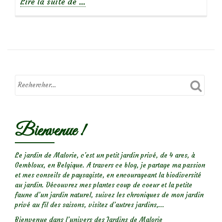
à
Lire la suite de
…
propos
deFocus
sur
rosa
ecae
Bienvenue !
Le jardin de Malorie, c'est un petit jardin privé, de 4 ares, à
Gembloux, en Belgique. A travers ce blog, je partage ma passion
et mes conseils de paysagiste, en encourageant la biodiversité
au jardin. Découvrez mes plantes coup de coeur et la petite
faune d’un jardin naturel, suivez les chroniques de mon jardin
privé au fil des saisons, visitez d’autres jardins,...
Bienvenue dans l’univers des Jardins de Malorie