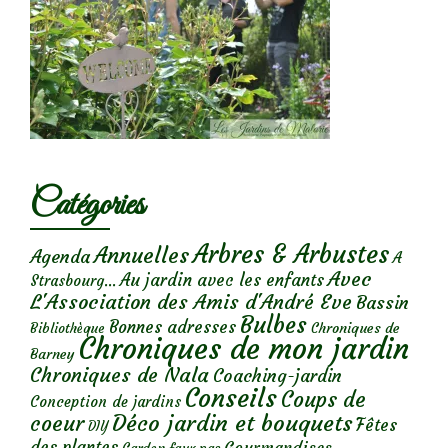
Catégories
Arbres & Arbustes
Annuelles
Agenda
A
Avec
Au jardin avec les enfants
Strasbourg...
L'Association des Amis d'André Eve
Bassin
Bulbes
Bonnes adresses
Chroniques de
Bibliothèque
Chroniques de mon jardin
Barney
Chroniques de Nala
Coaching-jardin
Conseils
Coups de
Conception de jardins
Déco jardin et bouquets
coeur
Fêtes
DIY
des plantes
Gourmandises