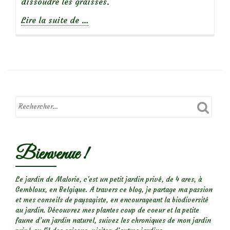
dissoudre les graisses.
à
Lire la suite de
…
propos
deVinaigre
et
pelures
d’agrumes…
Bienvenue !
Le jardin de Malorie, c'est un petit jardin privé, de 4 ares, à
Gembloux, en Belgique. A travers ce blog, je partage ma passion
et mes conseils de paysagiste, en encourageant la biodiversité
au jardin. Découvrez mes plantes coup de coeur et la petite
faune d’un jardin naturel, suivez les chroniques de mon jardin