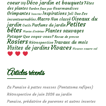
Déco jardin et bouquets
coeur
Fêtes
DIY
des plantes
Gourmandises
Garden faux pas
Grimpantes
Inspirations
Les
Joli Duo
Insectes
Oiseaux du
Macro
Non classé
incontournables
Petites
jardin
Parfums du jardin
Outils
bêtes
Plantes sauvages
Plantes d’intérieur
Potager
Que voyez-vous?
Revue de presse
Rosiers
Travaux du mois
Rétrospective
Vivaces
Visites de jardins
Vivaces couvre-sol
Articles récents
La Punaise à pattes rousses (Pentatoma rufipes)
Rétrospective de juin 2026 au jardin
Punaise, prédatrice de pucerons et autres insectes