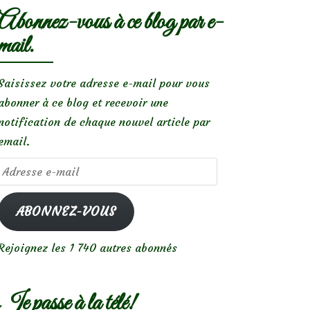
Abonnez-vous à ce blog par e-
mail.
Saisissez votre adresse e-mail pour vous
abonner à ce blog et recevoir une
notification de chaque nouvel article par
email.
Adresse
e-
mail
ABONNEZ-VOUS
Rejoignez les 1 740 autres abonnés
Je passe à la télé!