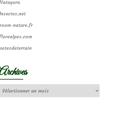
Natagora
Insectes.net
zoom-nature.fr
florealpes.com
notesdeterrain
Archives
Archives