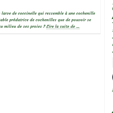
e larve de coccinelle qui ressemble à une cochenille
able prédatrice de cochenilles que de pouvoir se
à
au milieu de ses proies ?
Lire la suite de
…
propos
deScymnini
:
une
larve
de
coccinelle
qui
ressemble
à
une
cochenille
farineuse!