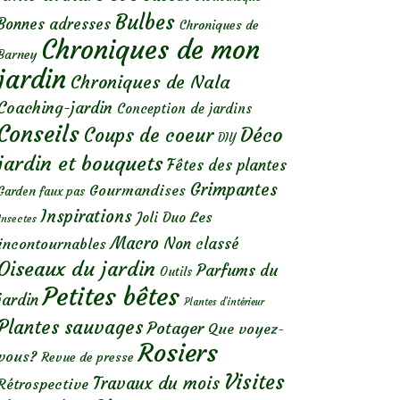
Bulbes
Bonnes adresses
Chroniques de
Chroniques de mon
Barney
jardin
Chroniques de Nala
Coaching-jardin
Conception de jardins
Conseils
Déco
Coups de coeur
DIY
jardin et bouquets
Fêtes des plantes
Grimpantes
Gourmandises
Garden faux pas
Inspirations
Les
Joli Duo
Insectes
Macro
Non classé
incontournables
Oiseaux du jardin
Parfums du
Outils
Petites bêtes
jardin
Plantes d’intérieur
Plantes sauvages
Potager
Que voyez-
Rosiers
vous?
Revue de presse
Visites
Travaux du mois
Rétrospective