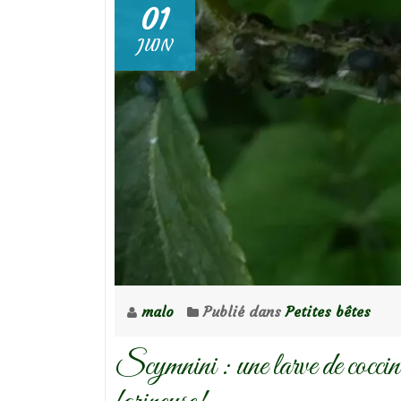
01
JUIN
malo
Publié dans
Petites bêtes
Scymnini : une larve de coccine