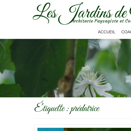
Les Jardins de
Aller
Architecte Paysagiste et Co
au
contenu
ACCUEIL
COA
Étiquette :
prédatrice