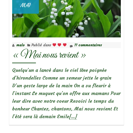
mai
MAI
malo
Publié dans
11 commentaires
« Mai nous revient »
Quelqu’un a lancé dans le ciel Une poignée
d’hirondelles Comme un semeur jette le grain
D’un geste large de la main On a vu fleurir à
l’instant Le muguet qu’on offre aux mamans Pour
leur dire avec notre coeur Revoici le temps du
bonheur Chantez, chantons, Mai nous revient Et
En
l’été sera là demain Emile
[…]
savoir
plus