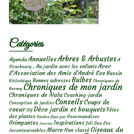
Catégories
Arbres & Arbustes
Annuelles
Agenda
A
Avec
Au jardin avec les enfants
Strasbourg...
L'Association des Amis d'André Eve
Bassin
Bulbes
Bonnes adresses
Chroniques de
Bibliothèque
Chroniques de mon jardin
Barney
Chroniques de Nala
Coaching-jardin
Conseils
Coups de
Conception de jardins
Déco jardin et bouquets
coeur
Fêtes
DIY
des plantes
Gourmandises
Garden faux pas
Grimpantes
Inspirations
Les
Joli Duo
Insectes
Oiseaux du
Macro
Non classé
incontournables