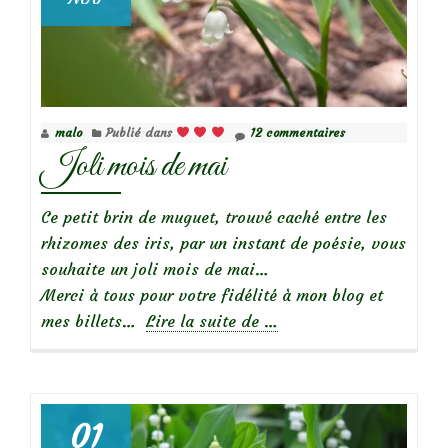
malo
Publié dans
12 commentaires
Joli mois de mai
Ce petit brin de muguet, trouvé caché entre les
rhizomes des iris, par un instant de poésie, vous
souhaite un joli mois de mai…
Merci à tous pour votre fidélité à mon blog et
à
mes billets…
Lire la suite de
…
propos
deJoli
mois
de
01