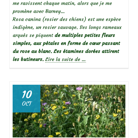
me ravissent chaque matin, alors que je me
promène avec Barney…
Rosa canina (rosier des chiens) est une espèce
indigène, un rosier sauvage. Ses longs rameaux
arqués se piquent
de multiples petites fleurs
simples, aux pétales en forme de cœur passant
du rose au blanc. Les étamines dorées attirent
à
les butineurs.
Lire la suite de
…
propos
deRosa
canina
,
10
bel
OCT
églantier