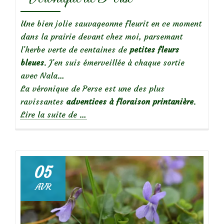
Une bien jolie sauvageonne fleurit en ce moment
dans la prairie devant chez moi, parsemant
l’herbe verte de centaines de
petites fleurs
bleues
. J’en suis émerveillée à chaque sortie
avec Nala…
La véronique de Perse est une des plus
ravissantes
adventices à floraison printanière
.
à
Lire la suite de
…
propos
deBelles
sauvageonnes
:
05
Veronique
AVR
de
Perse