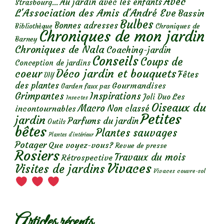
Avec
Au jardin avec les enfants
Strasbourg...
L'Association des Amis d'André Eve
Bassin
Bulbes
Bonnes adresses
Chroniques de
Bibliothèque
Chroniques de mon jardin
Barney
Chroniques de Nala
Coaching-jardin
Conseils
Coups de
Conception de jardins
Déco jardin et bouquets
coeur
Fêtes
DIY
des plantes
Gourmandises
Garden faux pas
Grimpantes
Inspirations
Les
Joli Duo
Insectes
Oiseaux du
Macro
Non classé
incontournables
Petites
jardin
Parfums du jardin
Outils
bêtes
Plantes sauvages
Plantes d’intérieur
Potager
Que voyez-vous?
Revue de presse
Rosiers
Travaux du mois
Rétrospective
Vivaces
Visites de jardins
Vivaces couvre-sol
Articles récents