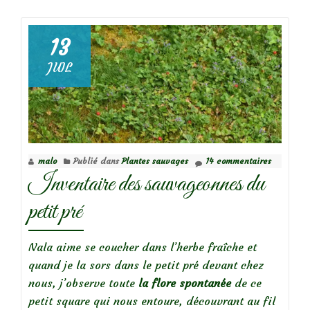
deBelles
sauvageonnes
:
13
Potentilla
JUIL
indica,
fraise
des
Indes
malo
Publié dans
Plantes sauvages
14 commentaires
Inventaire des sauvageonnes du
petit pré
Nala aime se coucher dans l’herbe fraîche et
quand je la sors dans le petit pré devant chez
nous, j’observe toute
la flore spontanée
de ce
petit square qui nous entoure, découvrant au fil