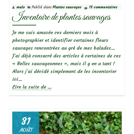
malo
Publié dans
Plantes sauvages
13 commentaires
Inventaire de plantes sauvages
Je me suis amusée ces derniers mois à
photographier et identifier certaines fleurs
sauvages rencontrées au gré de mes balades…
J’ai déjà consacré des articles à certaines de ces
« Belles sauvageonnes », mais il y en a tant !
Alors j’ai décidé simplement de les inventorier
ici…
à
Lire la suite de
…
propos
deInventaire
de
plantes
31
sauvages
AOÛT