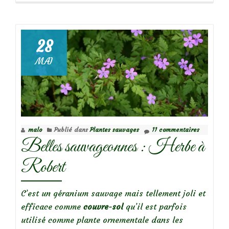
de
Plante
28
sauvage
MAI
mellifère
:
la
violette
des
malo
Publié dans
Plantes sauvages
11 commentaires
bois
Belles sauvageonnes : Herbe à
Robert
C’est un géranium sauvage mais tellement joli et
efficace comme
couvre-sol
qu’il est parfois
utilisé comme plante ornementale dans les