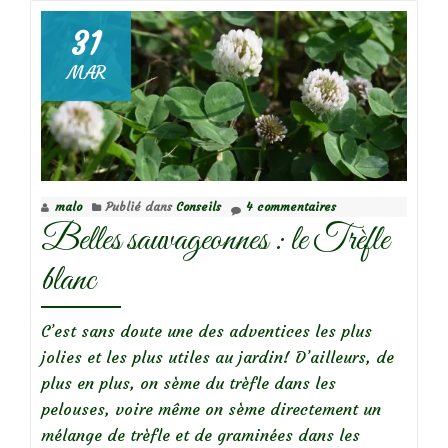
sauvageonnes
:
31
la
MAR
cardamine
des
prés
malo
Publié dans
Conseils
4 commentaires
Belles sauvageonnes : le Trèfle
blanc
C’est sans doute une des adventices les plus
jolies et les plus utiles au jardin! D’ailleurs, de
plus en plus, on sème du trèfle dans les
pelouses, voire même on sème directement un
mélange de trèfle et de graminées dans les