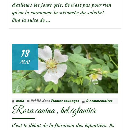
d’ailleurs les jours gris. Ce n’est pas pour rien
qu’on la surnomme la «Fiancée du soleil»!
à
Lire la suite de
…
propos
deBelle
sauvageonne
:
13
Chicorée
MAI
Sauvage
malo
Publié dans
Plantes sauvages
0 commentaires
Rosa canina , bel églantier
C’est le début de la floraison des églantiers. Ils