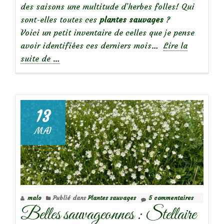
des saisons une multitude d’herbes folles! Qui
sont-elles toutes ces
plantes sauvages
?
Voici un petit inventaire de celles que je pense
avoir identifiées ces derniers mois…
Lire la
à
suite de
…
propos
deInventaire
des
sauvageonnes
13
du
MAI
petit
pré
malo
Publié dans
Plantes sauvages
5 commentaires
Belles sauvageonnes : Stellaire