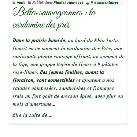
malo
Publié dans
Plantes sauvages
4 commentaires
Belles sauvageonnes : la
cardamine des prés
Dans la prairie humide
, au bord du Rhin Tortu,
fleurit en ce moment la cardamine des Prés, une
ravissante plante sauvage offrant, au sommet de
la tige, une grappe légère de fleurs à 4 pétales
rose-lilacé.
Les jeunes feuilles, avant la
floraison, sont comestibles
et ajoutent à nos
salades composées, sandwiches et fromages
frais un fort goût de cresson épicé, avec plus ou
mois d’amertume…
à
Lire la suite de
…
propos
deBelles