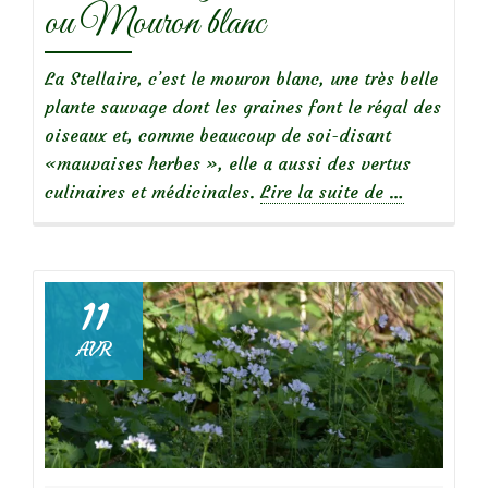
ou Mouron blanc
La Stellaire, c’est le mouron blanc, une très belle
plante sauvage dont les graines font le régal des
oiseaux et, comme beaucoup de soi-disant
«mauvaises herbes », elle a aussi des vertus
à
culinaires et médicinales.
Lire la suite de
…
propos
deBelles
sauvageonn
:
11
Stellaire
AVR
ou
Mouron
blanc