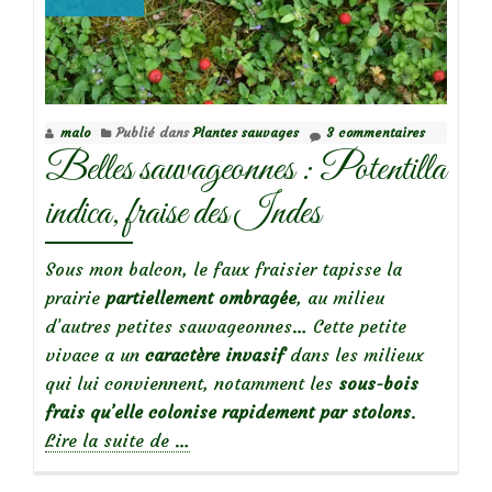
malo
Publié dans
Plantes sauvages
3 commentaires
Belles sauvageonnes : Potentilla
indica, fraise des Indes
Sous mon balcon, le faux fraisier tapisse la
prairie
partiellement ombragée
, au milieu
d’autres petites sauvageonnes… Cette petite
vivace a un
caractère invasif
dans les milieux
qui lui conviennent, notamment les
sous-bois
frais qu’elle colonise rapidement par stolons
.
à
Lire la suite de
…
propos