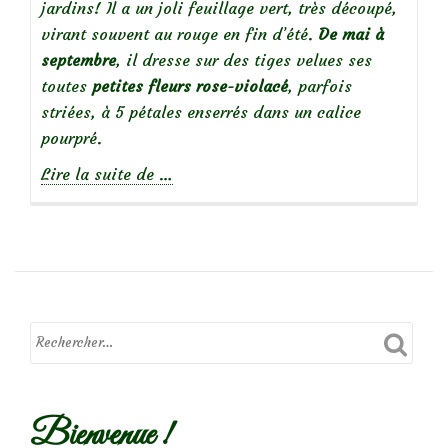
jardins! Il a un joli feuillage vert, très découpé,
virant souvent au rouge en fin d’été.
De mai à
septembre
, il dresse sur des tiges velues ses
toutes
petites fleurs rose-violacé
, parfois
striées, à 5 pétales enserrés dans un calice
pourpré.
à
Lire la suite de
…
propos
deBelles
sauvageonnes
:
Herbe
à
Robert
Bienvenue !