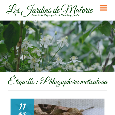
Les Jardins de Malorie
DÉ
Aller
Architecte Paysagiste et Coaching Jardin
au
LA
contenu
NA
Étiquette :
Phlogophora meticulosa
11
AVR