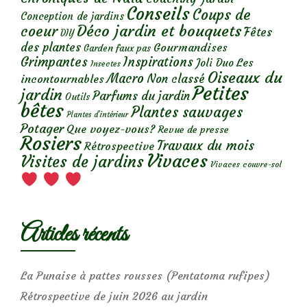
Conseils
Coups de
Conception de jardins
Déco jardin et bouquets
coeur
Fêtes
DIY
des plantes
Gourmandises
Garden faux pas
Grimpantes
Inspirations
Les
Joli Duo
Insectes
Oiseaux du
Macro
Non classé
incontournables
Petites
jardin
Parfums du jardin
Outils
bêtes
Plantes sauvages
Plantes d’intérieur
Potager
Que voyez-vous?
Revue de presse
Rosiers
Travaux du mois
Rétrospective
Vivaces
Visites de jardins
Vivaces couvre-sol
Articles récents
La Punaise à pattes rousses (Pentatoma rufipes)
Rétrospective de juin 2026 au jardin