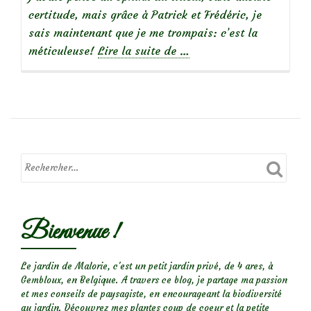
certitude, mais grâce à Patrick et Frédéric, je
sais maintenant que je me trompais: c’est la
à
méticuleuse!
Lire la suite de
…
propos
de
Un
papillon
militaire…
La
méticuleuse
Bienvenue !
Le jardin de Malorie, c'est un petit jardin privé, de 4 ares, à
Gembloux, en Belgique. A travers ce blog, je partage ma passion
et mes conseils de paysagiste, en encourageant la biodiversité
au jardin. Découvrez mes plantes coup de coeur et la petite