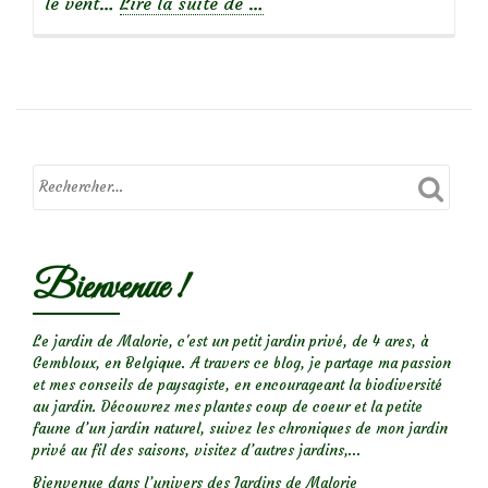
à
le vent…
Lire la suite de
…
propos
deLe
coton
blanc
des
peupliers
Bienvenue !
Le jardin de Malorie, c'est un petit jardin privé, de 4 ares, à
Gembloux, en Belgique. A travers ce blog, je partage ma passion
et mes conseils de paysagiste, en encourageant la biodiversité
au jardin. Découvrez mes plantes coup de coeur et la petite
faune d’un jardin naturel, suivez les chroniques de mon jardin
privé au fil des saisons, visitez d’autres jardins,...
Bienvenue dans l’univers des Jardins de Malorie