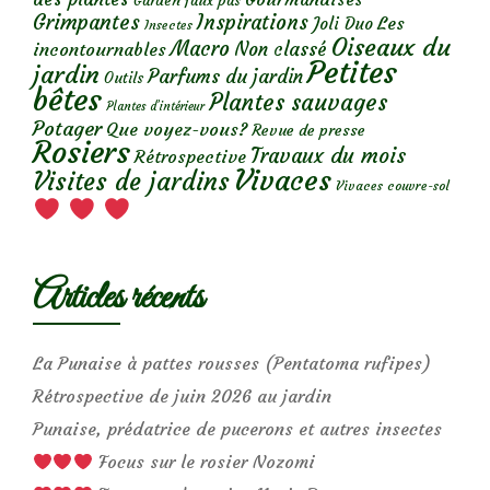
Garden faux pas
Grimpantes
Inspirations
Les
Joli Duo
Insectes
Oiseaux du
Macro
Non classé
incontournables
Petites
jardin
Parfums du jardin
Outils
bêtes
Plantes sauvages
Plantes d’intérieur
Potager
Que voyez-vous?
Revue de presse
Rosiers
Travaux du mois
Rétrospective
Vivaces
Visites de jardins
Vivaces couvre-sol
Articles récents
La Punaise à pattes rousses (Pentatoma rufipes)
Rétrospective de juin 2026 au jardin
Punaise, prédatrice de pucerons et autres insectes
Focus sur le rosier Nozomi