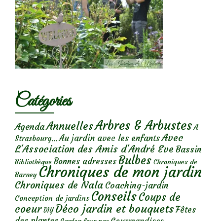
Catégories
Arbres & Arbustes
Annuelles
Agenda
A
Avec
Au jardin avec les enfants
Strasbourg...
L'Association des Amis d'André Eve
Bassin
Bulbes
Bonnes adresses
Chroniques de
Bibliothèque
Chroniques de mon jardin
Barney
Chroniques de Nala
Coaching-jardin
Conseils
Coups de
Conception de jardins
Déco jardin et bouquets
coeur
Fêtes
DIY
des plantes
Gourmandises