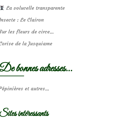
La volucelle transparente
Insecte : Le Clairon
Sur les fleurs de circe…
Corise de la Jusquiame
De bonnes adresses…
Pépinières et autres…
Sites intéressants