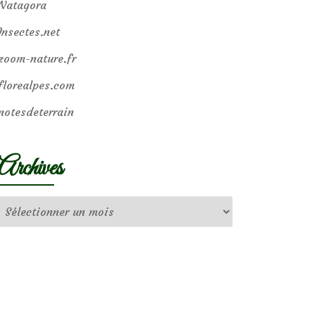
Natagora
Insectes.net
zoom-nature.fr
florealpes.com
notesdeterrain
Archives
Archives