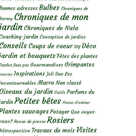
Bulbes
Bonnes adresses
Chroniques de
Chroniques de mon
Barney
jardin
Chroniques de Nala
Coaching-jardin
Conception de jardins
Conseils
Déco
Coups de coeur
DIY
jardin et bouquets
Fêtes des plantes
Grimpantes
Gourmandises
Garden faux pas
Inspirations
Les
Joli Duo
Insectes
Macro
Non classé
incontournables
Oiseaux du jardin
Parfums du
Outils
Petites bêtes
jardin
Plantes d’intérieur
Plantes sauvages
Potager
Que voyez-
Rosiers
vous?
Revue de presse
Visites
Travaux du mois
Rétrospective