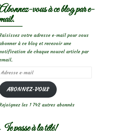
Abonnez-vous à ce blog par e-
mail.
Saisissez votre adresse e-mail pour vous
abonner à ce blog et recevoir une
notification de chaque nouvel article par
email.
Adresse
e-
mail
ABONNEZ-VOUS
Rejoignez les 1 742 autres abonnés
Je passe à la télé!