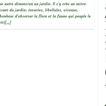
e autre dimension au jardin. Il s’y crée un micro-
ivant du jardin: insectes, libellules, oiseaux,
bonheur d’observer la flore et la faune qui peuple le
En
tit
[…]
savoir
plus
sur
Création
d’une
petite
pièce
d’eau
au
jardin