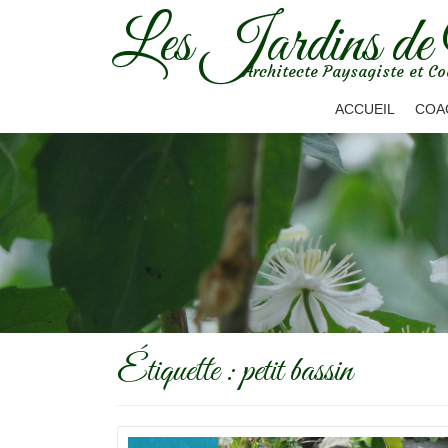
Les Jardins de
Aller
Architecte Paysagiste et Co
au
contenu
ACCUEIL
COA
Étiquette :
petit bassin