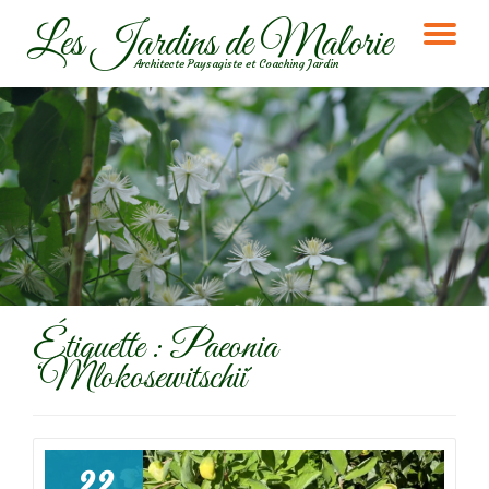
Les Jardins de Malorie
DÉ
Aller
Architecte Paysagiste et Coaching Jardin
au
LA
contenu
NA
Étiquette :
Paeonia
‘Mlokosewitschii´
22