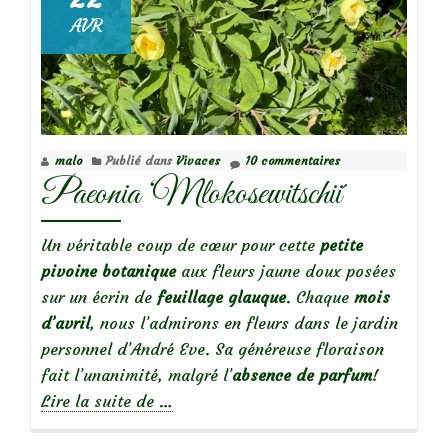
AVR
malo
Publié dans
Vivaces
10 commentaires
Paeonia ‘Mlokosewitschii´
Un véritable coup de cœur pour cette
petite
pivoine botanique
aux fleurs jaune doux posées
sur un écrin de
feuillage glauque
. Chaque
mois
d’avril
, nous l’admirons en fleurs dans le jardin
personnel d’André Eve. Sa généreuse floraison
fait l’unanimité, malgré l’
absence de parfum
!
à
Lire la suite de
…
propos