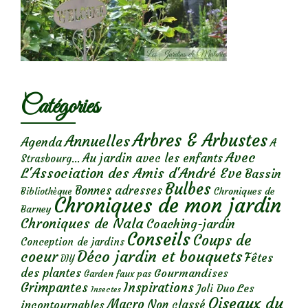
Catégories
Arbres & Arbustes
Annuelles
Agenda
A
Avec
Au jardin avec les enfants
Strasbourg...
L'Association des Amis d'André Eve
Bassin
Bulbes
Bonnes adresses
Chroniques de
Bibliothèque
Chroniques de mon jardin
Barney
Chroniques de Nala
Coaching-jardin
Conseils
Coups de
Conception de jardins
Déco jardin et bouquets
coeur
Fêtes
DIY
des plantes
Gourmandises
Garden faux pas
Grimpantes
Inspirations
Les
Joli Duo
Insectes
Oiseaux du
Macro
Non classé
incontournables