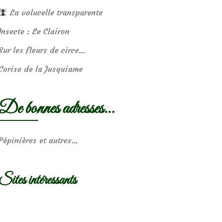
La volucelle transparente
Insecte : Le Clairon
Sur les fleurs de circe…
Corise de la Jusquiame
De bonnes adresses…
Pépinières et autres…
Sites intéressants