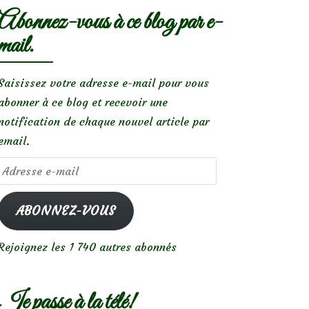
Abonnez-vous à ce blog par e-
mail.
Saisissez votre adresse e-mail pour vous
abonner à ce blog et recevoir une
notification de chaque nouvel article par
email.
Adresse
e-
mail
ABONNEZ-VOUS
Rejoignez les 1 740 autres abonnés
Je passe à la télé!