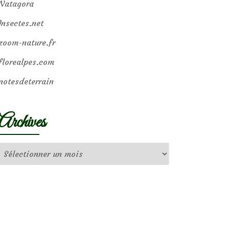
Natagora
Insectes.net
zoom-nature.fr
florealpes.com
notesdeterrain
Archives
Archives