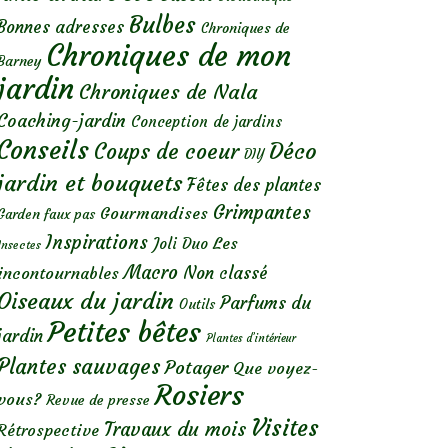
Bulbes
Bonnes adresses
Chroniques de
Chroniques de mon
Barney
jardin
Chroniques de Nala
Coaching-jardin
Conception de jardins
Conseils
Déco
Coups de coeur
DIY
jardin et bouquets
Fêtes des plantes
Grimpantes
Gourmandises
Garden faux pas
Inspirations
Les
Joli Duo
Insectes
Macro
Non classé
incontournables
Oiseaux du jardin
Parfums du
Outils
Petites bêtes
jardin
Plantes d’intérieur
Plantes sauvages
Potager
Que voyez-
Rosiers
vous?
Revue de presse
Visites
Travaux du mois
Rétrospective