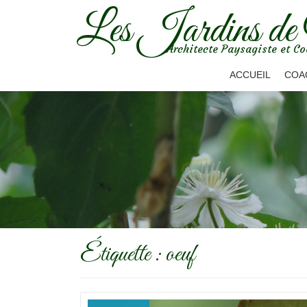
Les Jardins de
Aller
Architecte Paysagiste et Co
au
contenu
ACCUEIL
COA
Étiquette :
oeuf