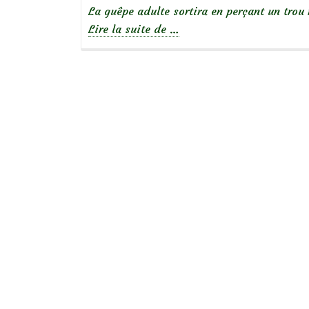
La guêpe adulte sortira en perçant un trou
à
Lire la suite de
…
propos
de
Que
voyez-
vous?