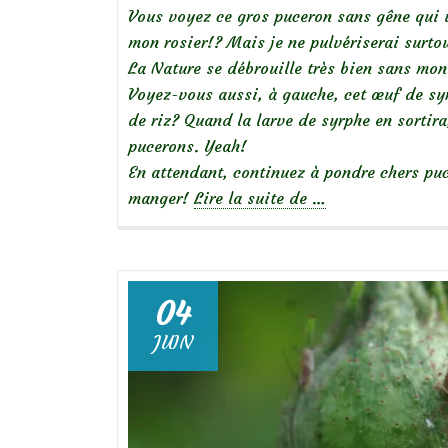
Vous voyez ce gros puceron sans gêne qui v
mon rosier!? Mais je ne pulvériserai surto
La Nature se débrouille très bien sans mon
Voyez-vous aussi, à gauche, cet œuf de sy
de riz? Quand la larve de syrphe en sortir
pucerons. Yeah!
En attendant, continuez à pondre chers puc
à
manger!
Lire la suite de
…
propos
de
Que
04
voyez-
JUIN
vous?