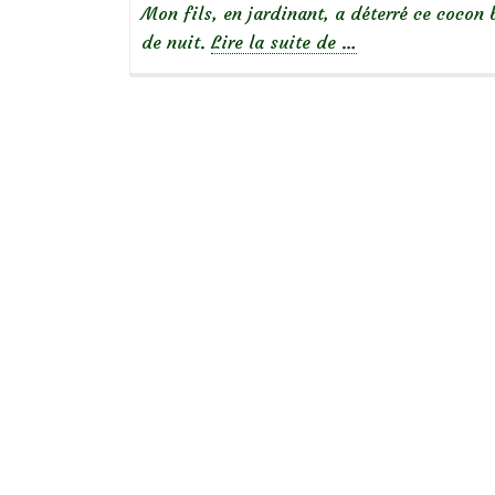
Mon fils, en jardinant, a déterré ce cocon 
à
de nuit.
Lire la suite de
…
propos
de« C’est
quoi
ça? »