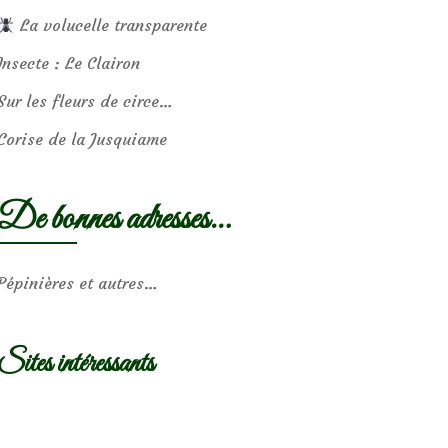
La volucelle transparente
Insecte : Le Clairon
Sur les fleurs de circe…
Corise de la Jusquiame
De bonnes adresses…
Pépinières et autres…
Sites intéressants