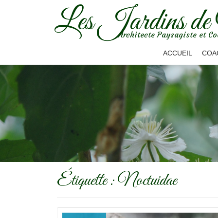
Les Jardins de
Aller
Architecte Paysagiste et Co
au
contenu
ACCUEIL
COA
Étiquette :
Noctuidae