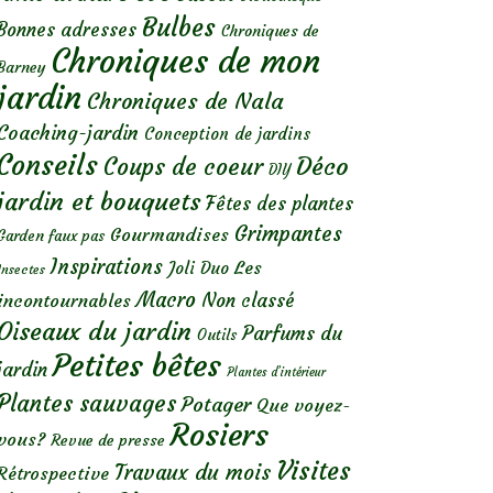
Bulbes
Bonnes adresses
Chroniques de
Chroniques de mon
Barney
jardin
Chroniques de Nala
Coaching-jardin
Conception de jardins
Conseils
Déco
Coups de coeur
DIY
jardin et bouquets
Fêtes des plantes
Grimpantes
Gourmandises
Garden faux pas
Inspirations
Les
Joli Duo
Insectes
Macro
Non classé
incontournables
Oiseaux du jardin
Parfums du
Outils
Petites bêtes
jardin
Plantes d’intérieur
Plantes sauvages
Potager
Que voyez-
Rosiers
vous?
Revue de presse
Visites
Travaux du mois
Rétrospective