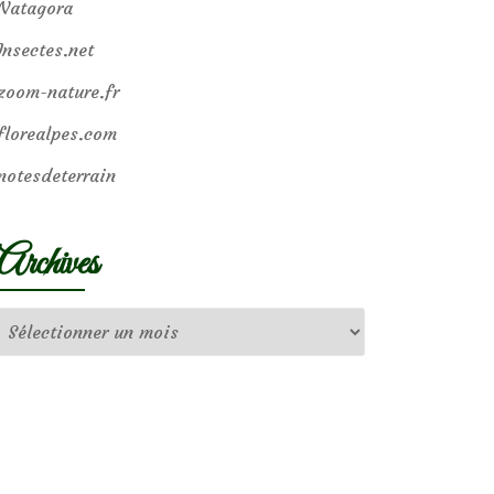
Natagora
Insectes.net
zoom-nature.fr
florealpes.com
notesdeterrain
Archives
Archives