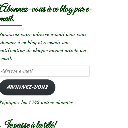
Abonnez-vous à ce blog par e-
mail.
Saisissez votre adresse e-mail pour vous
abonner à ce blog et recevoir une
notification de chaque nouvel article par
email.
Adresse
e-
mail
ABONNEZ-VOUS
Rejoignez les 1 742 autres abonnés
Je passe à la télé!