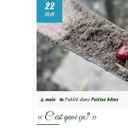
22
MAI
malo
Publié dans
Petites bêtes
« C’est quoi ça? »