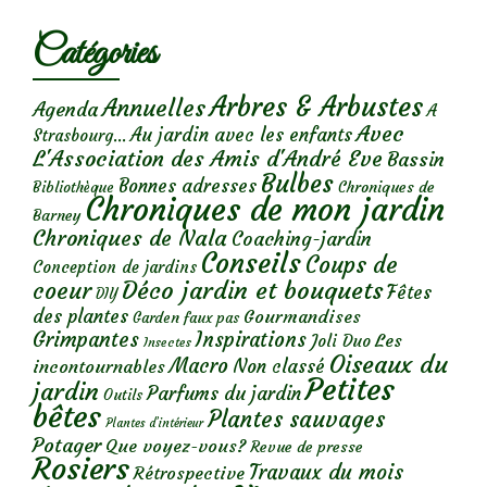
Catégories
Arbres & Arbustes
Annuelles
Agenda
A
Avec
Au jardin avec les enfants
Strasbourg...
L'Association des Amis d'André Eve
Bassin
Bulbes
Bonnes adresses
Chroniques de
Bibliothèque
Chroniques de mon jardin
Barney
Chroniques de Nala
Coaching-jardin
Conseils
Coups de
Conception de jardins
Déco jardin et bouquets
coeur
Fêtes
DIY
des plantes
Gourmandises
Garden faux pas
Grimpantes
Inspirations
Les
Joli Duo
Insectes
Oiseaux du
Macro
Non classé
incontournables
Petites
jardin
Parfums du jardin
Outils
bêtes
Plantes sauvages
Plantes d’intérieur
Potager
Que voyez-vous?
Revue de presse
Rosiers
Travaux du mois
Rétrospective