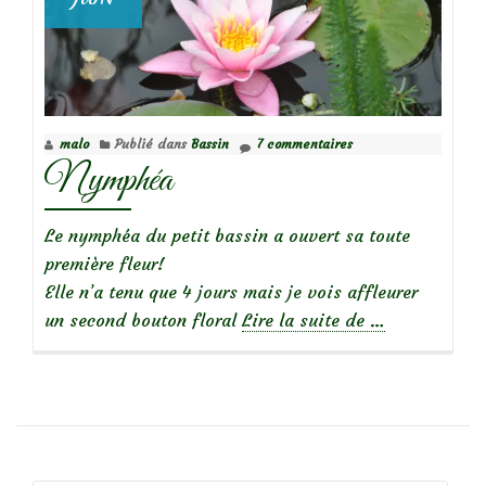
malo
Publié dans
Bassin
7 commentaires
Nymphéa
Le nymphéa du petit bassin a ouvert sa toute
première fleur!
Elle n’a tenu que 4 jours mais je vois affleurer
à
un second bouton floral
Lire la suite de
…
propos
deNymphéa