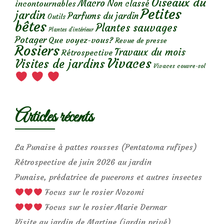
Oiseaux du
Macro
Non classé
incontournables
Petites
jardin
Parfums du jardin
Outils
bêtes
Plantes sauvages
Plantes d’intérieur
Potager
Que voyez-vous?
Revue de presse
Rosiers
Travaux du mois
Rétrospective
Vivaces
Visites de jardins
Vivaces couvre-sol
Articles récents
La Punaise à pattes rousses (Pentatoma rufipes)
Rétrospective de juin 2026 au jardin
Punaise, prédatrice de pucerons et autres insectes
Focus sur le rosier Nozomi
Focus sur le rosier Marie Dermar
Visite au jardin de Martine (jardin privé)