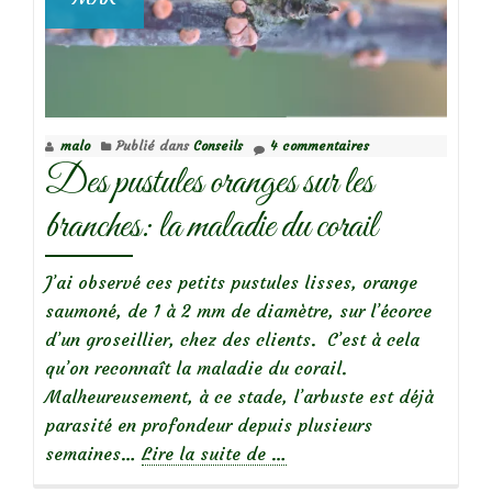
malo
Publié dans
Conseils
4 commentaires
Des pustules oranges sur les
branches: la maladie du corail
J’ai observé ces petits pustules lisses, orange
saumoné, de 1 à 2 mm de diamètre, sur l’écorce
d’un groseillier, chez des clients. C’est à cela
qu’on reconnaît la maladie du corail.
Malheureusement, à ce stade, l’arbuste est déjà
parasité en profondeur depuis plusieurs
à
semaines…
Lire la suite de
…
propos