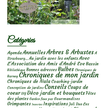
Catégories
Arbres & Arbustes
Annuelles
Agenda
A
Avec
Au jardin avec les enfants
Strasbourg...
L'Association des Amis d'André Eve
Bassin
Bulbes
Bonnes adresses
Chroniques de
Bibliothèque
Chroniques de mon jardin
Barney
Chroniques de Nala
Coaching-jardin
Conseils
Coups de
Conception de jardins
Déco jardin et bouquets
coeur
Fêtes
DIY
des plantes
Gourmandises
Garden faux pas
Grimpantes
Inspirations
Les
Joli Duo
Insectes