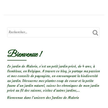
deDes
pustules
oranges
sur
les
branches:
la
maladie
Bienvenue !
du
corail
Le jardin de Malorie, c'est un petit jardin privé, de 4 ares, à
Gembloux, en Belgique. A travers ce blog, je partage ma passion
et mes conseils de paysagiste, en encourageant la biodiversité
au jardin. Découvrez mes plantes coup de coeur et la petite
faune d’un jardin naturel, suivez les chroniques de mon jardin
privé au fil des saisons, visitez d’autres jardins,...
Bienvenue dans l’univers des Jardins de Malorie