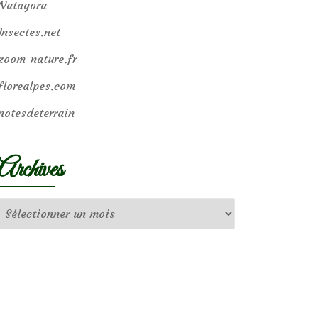
Natagora
Insectes.net
zoom-nature.fr
florealpes.com
notesdeterrain
Archives
Archives