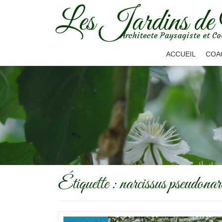
Les Jardins de
Aller
Architecte Paysagiste et Co
au
contenu
ACCUEIL
COA
Étiquette :
narcissus pseudonar