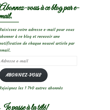
Abonnez-vous à ce blog par e-
mail.
Saisissez votre adresse e-mail pour vous
abonner à ce blog et recevoir une
notification de chaque nouvel article par
email.
Adresse
e-
mail
ABONNEZ-VOUS
Rejoignez les 1 740 autres abonnés
Je passe à la télé!