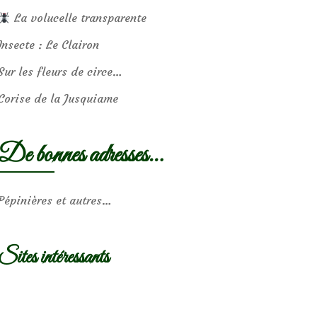
La volucelle transparente
Insecte : Le Clairon
Sur les fleurs de circe…
Corise de la Jusquiame
De bonnes adresses…
Pépinières et autres…
Sites intéressants