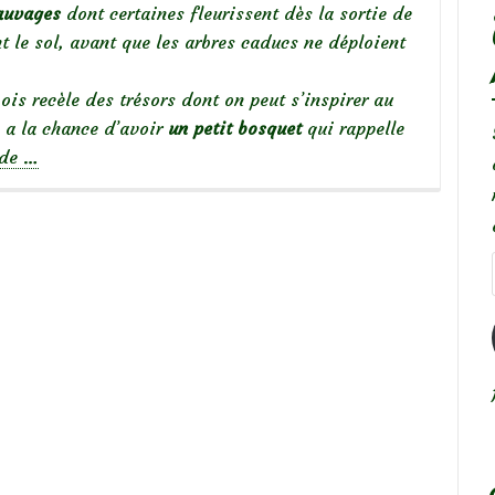
sauvages
dont certaines fleurissent dès la sortie de
t le sol, avant que les arbres caducs ne déploient
is recèle des trésors dont on peut s’inspirer au
 a la chance d’avoir
un petit bosquet
qui rappelle
à
 de
…
propos
deAmbiance
de
sous-
bois
fleuri…