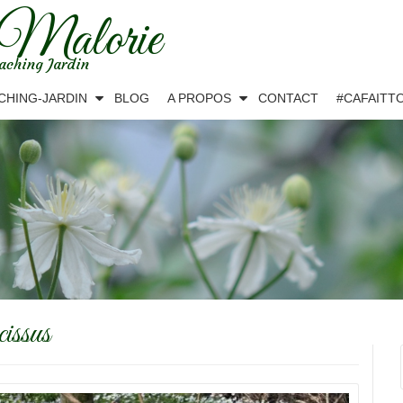
 Malorie
aching Jardin
CHING-JARDIN
BLOG
A PROPOS
CONTACT
#CAFAITT
cissus