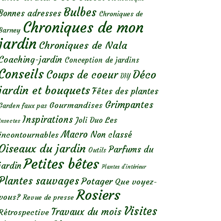
Bulbes
Bonnes adresses
Chroniques de
Chroniques de mon
Barney
jardin
Chroniques de Nala
Coaching-jardin
Conception de jardins
Conseils
Déco
Coups de coeur
DIY
jardin et bouquets
Fêtes des plantes
Grimpantes
Gourmandises
Garden faux pas
Inspirations
Les
Joli Duo
Insectes
Macro
Non classé
incontournables
Oiseaux du jardin
Parfums du
Outils
Petites bêtes
jardin
Plantes d’intérieur
Plantes sauvages
Potager
Que voyez-
Rosiers
vous?
Revue de presse
Visites
Travaux du mois
Rétrospective