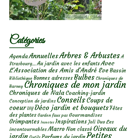
Catégories
Arbres & Arbustes
Annuelles
Agenda
A
Avec
Au jardin avec les enfants
Strasbourg...
L'Association des Amis d'André Eve
Bassin
Bulbes
Bonnes adresses
Chroniques de
Bibliothèque
Chroniques de mon jardin
Barney
Chroniques de Nala
Coaching-jardin
Conseils
Coups de
Conception de jardins
Déco jardin et bouquets
coeur
Fêtes
DIY
des plantes
Gourmandises
Garden faux pas
Grimpantes
Inspirations
Les
Joli Duo
Insectes
Oiseaux du
Macro
Non classé
incontournables
Petites
jardin
Parfums du jardin
Outils