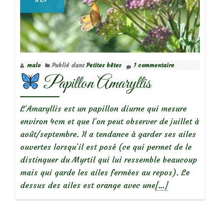
malo
Publié dans
Petites bêtes
1 commentaire
Papillon Amaryllis
L’Amaryllis est un papillon diurne qui mesure
environ 4cm et que l’on peut observer de juillet à
août/septembre. Il a tendance à garder ses ailes
ouvertes lorsqu’il est posé (ce qui permet de le
distinguer du Myrtil qui lui ressemble beaucoup
mais qui garde les ailes fermées au repos). Le
En
dessus des ailes est orange avec une
[…]
savoir
plus