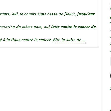
atante, qui se couvre sans cesse de fleurs,
jusqu’aux
association du même nom, qui
lutte contre le cancer du
à
é à la ligue contre le cancer.
Lire la suite de
…
propos
deOctobre
rose…
Focus
sur
le
Rosier
‘Myriam