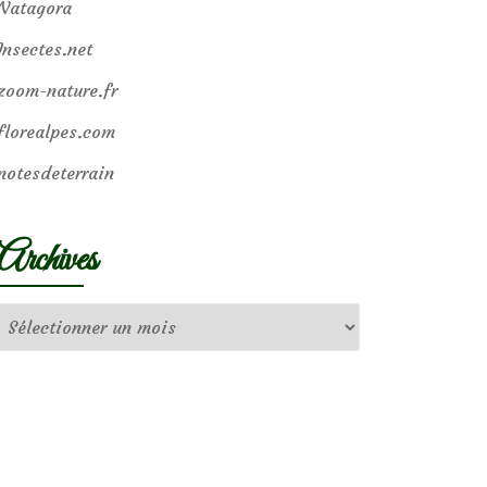
Natagora
Insectes.net
zoom-nature.fr
florealpes.com
notesdeterrain
Archives
Archives