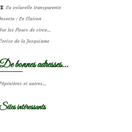
La volucelle transparente
Insecte : Le Clairon
Sur les fleurs de circe…
Corise de la Jusquiame
De bonnes adresses…
Pépinières et autres…
Sites intéressants