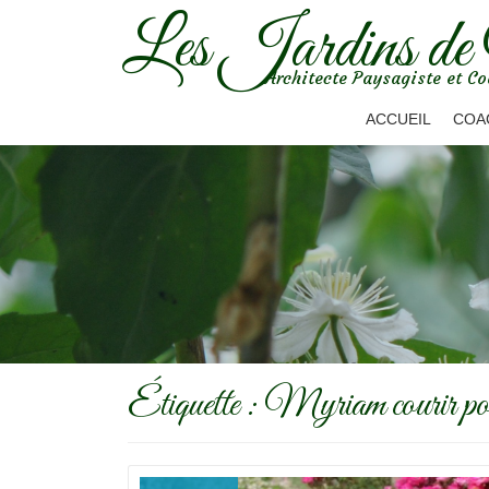
Les Jardins de
Aller
Architecte Paysagiste et Co
au
contenu
ACCUEIL
COA
Étiquette :
Myriam courir pou