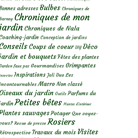
Bulbes
Bonnes adresses
Chroniques de
Chroniques de mon
Barney
jardin
Chroniques de Nala
Coaching-jardin
Conception de jardins
Conseils
Déco
Coups de coeur
DIY
jardin et bouquets
Fêtes des plantes
Grimpantes
Gourmandises
Garden faux pas
Inspirations
Les
Joli Duo
Insectes
Macro
Non classé
incontournables
Oiseaux du jardin
Parfums du
Outils
Petites bêtes
jardin
Plantes d’intérieur
Plantes sauvages
Potager
Que voyez-
Rosiers
vous?
Revue de presse
Visites
Travaux du mois
Rétrospective