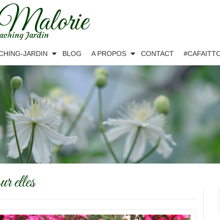
 Malorie
aching Jardin
CHING-JARDIN
BLOG
A PROPOS
CONTACT
#CAFAITT
r elles