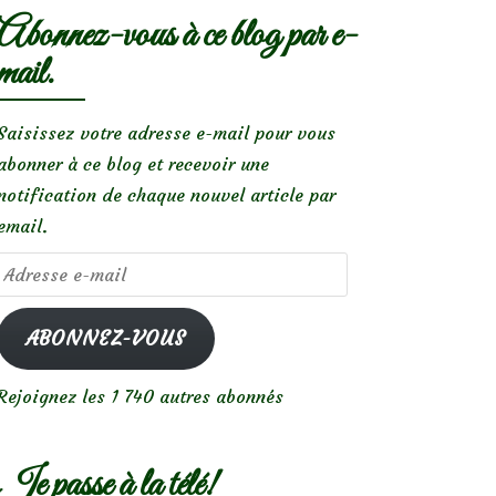
Abonnez-vous à ce blog par e-
mail.
Saisissez votre adresse e-mail pour vous
abonner à ce blog et recevoir une
notification de chaque nouvel article par
email.
Adresse
e-
mail
ABONNEZ-VOUS
Rejoignez les 1 740 autres abonnés
Je passe à la télé!