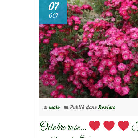
07
OCT
malo
Publié dans
Rosiers
Octobre rose…
Fo