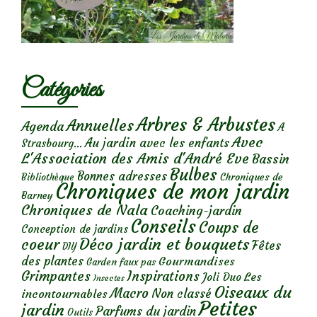
Catégories
Arbres & Arbustes
Annuelles
Agenda
A
Avec
Au jardin avec les enfants
Strasbourg...
L'Association des Amis d'André Eve
Bassin
Bulbes
Bonnes adresses
Chroniques de
Bibliothèque
Chroniques de mon jardin
Barney
Chroniques de Nala
Coaching-jardin
Conseils
Coups de
Conception de jardins
Déco jardin et bouquets
coeur
Fêtes
DIY
des plantes
Gourmandises
Garden faux pas
Grimpantes
Inspirations
Les
Joli Duo
Insectes
Oiseaux du
Macro
Non classé
incontournables
Petites
jardin
Parfums du jardin
Outils