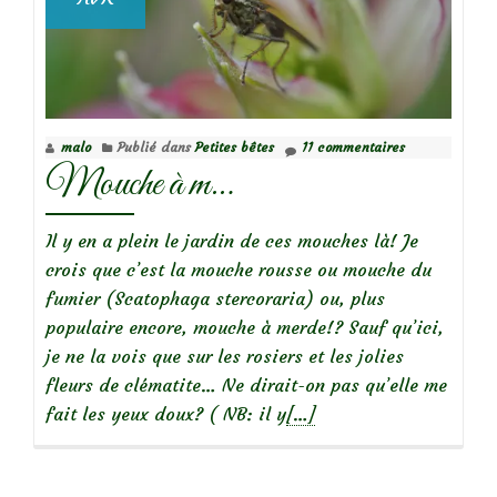
malo
Publié dans
Petites bêtes
11 commentaires
Mouche à m…
Il y en a plein le jardin de ces mouches là! Je
crois que c’est la mouche rousse ou mouche du
fumier (Scatophaga stercoraria) ou, plus
populaire encore, mouche à merde!? Sauf qu’ici,
je ne la vois que sur les rosiers et les jolies
fleurs de clématite… Ne dirait-on pas qu’elle me
En
fait les yeux doux? ( NB: il y
[…]
savoir
plus