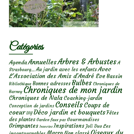
Catégories
Arbres & Arbustes
Annuelles
Agenda
A
Avec
Au jardin avec les enfants
Strasbourg...
L'Association des Amis d'André Eve
Bassin
Bulbes
Bonnes adresses
Chroniques de
Bibliothèque
Chroniques de mon jardin
Barney
Chroniques de Nala
Coaching-jardin
Conseils
Coups de
Conception de jardins
Déco jardin et bouquets
coeur
Fêtes
DIY
des plantes
Gourmandises
Garden faux pas
Grimpantes
Inspirations
Les
Joli Duo
Insectes
Oiseaux du
Macro
Non classé
incontournables