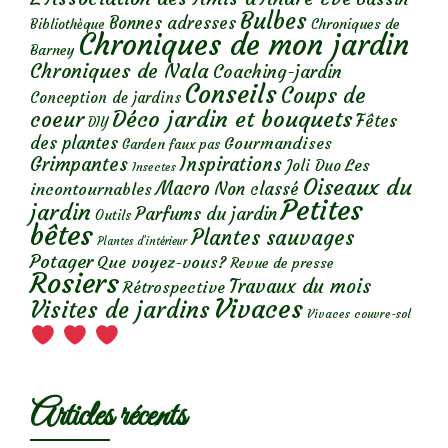
Bulbes
Bonnes adresses
Chroniques de
Bibliothèque
Chroniques de mon jardin
Barney
Chroniques de Nala
Coaching-jardin
Conseils
Coups de
Conception de jardins
Déco jardin et bouquets
coeur
Fêtes
DIY
des plantes
Gourmandises
Garden faux pas
Grimpantes
Inspirations
Les
Joli Duo
Insectes
Oiseaux du
Macro
Non classé
incontournables
Petites
jardin
Parfums du jardin
Outils
bêtes
Plantes sauvages
Plantes d’intérieur
Potager
Que voyez-vous?
Revue de presse
Rosiers
Travaux du mois
Rétrospective
Vivaces
Visites de jardins
Vivaces couvre-sol
Articles récents