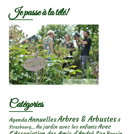
Je passe à la télé!
Catégories
Arbres & Arbustes
Annuelles
Agenda
A
Avec
Au jardin avec les enfants
Strasbourg...
L'Association des Amis d'André Eve
Bassin