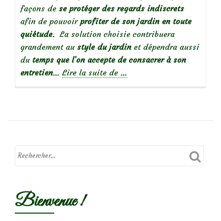
façons de
se protéger des regards indiscrets
afin de pouvoir
profiter de son jardin en toute
quiétude
. La solution choisie contribuera
grandement au
style du jardin
et dépendra aussi
du
temps que l’on accepte de consacrer à son
à
entretien
…
Lire la suite de
…
propos
deBrise-
vue,
comment
protéger
son
jardin
des
regards
Bienvenue !
indiscrets?