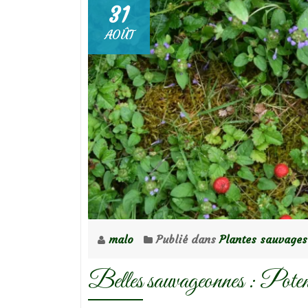
31
AOÛT
malo
Publié dans
Plantes sauvages
Belles sauvageonnes : Potenti