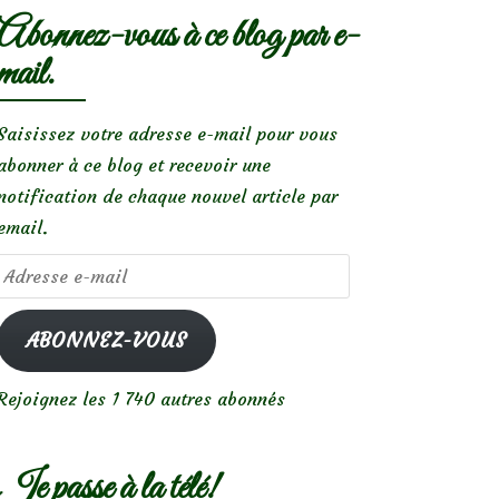
Abonnez-vous à ce blog par e-
mail.
Saisissez votre adresse e-mail pour vous
abonner à ce blog et recevoir une
notification de chaque nouvel article par
email.
Adresse
e-
mail
ABONNEZ-VOUS
Rejoignez les 1 740 autres abonnés
Je passe à la télé!