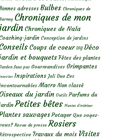
Bulbes
Bonnes adresses
Chroniques de
Chroniques de mon
Barney
jardin
Chroniques de Nala
Coaching-jardin
Conception de jardins
Conseils
Déco
Coups de coeur
DIY
jardin et bouquets
Fêtes des plantes
Grimpantes
Gourmandises
Garden faux pas
Inspirations
Les
Joli Duo
Insectes
Macro
Non classé
incontournables
Oiseaux du jardin
Parfums du
Outils
Petites bêtes
jardin
Plantes d’intérieur
Plantes sauvages
Potager
Que voyez-
Rosiers
vous?
Revue de presse
Visites
Travaux du mois
Rétrospective