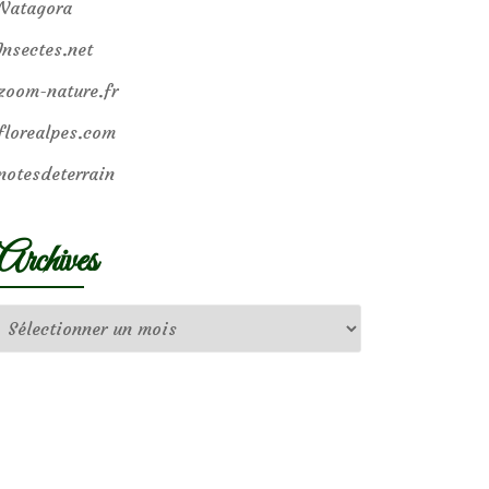
Natagora
Insectes.net
zoom-nature.fr
florealpes.com
notesdeterrain
Archives
Archives