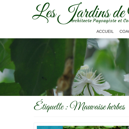
Les Jardins de
Aller
Architecte Paysagiste et Co
au
contenu
ACCUEIL
COA
Étiquette :
Mauvaise herbes