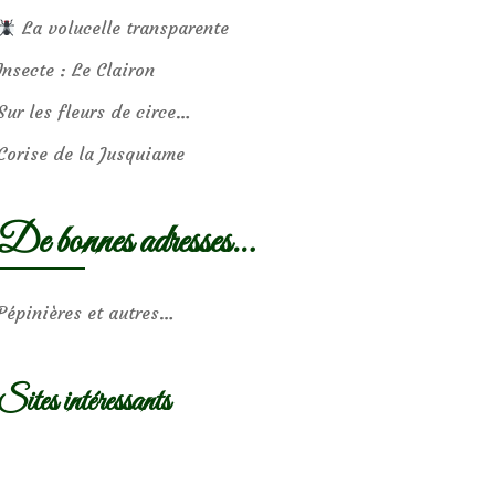
La volucelle transparente
Insecte : Le Clairon
Sur les fleurs de circe…
Corise de la Jusquiame
De bonnes adresses…
Pépinières et autres…
Sites intéressants