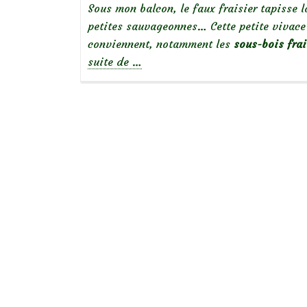
Sous mon balcon, le faux fraisier tapisse l
petites sauvageonnes… Cette petite vivac
conviennent, notamment les
sous-bois frai
à
suite de
…
propos
deBelles
sauvageonnes
:
Potentilla
indica,
fraise
des
Indes