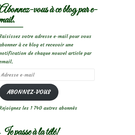
Abonnez-vous à ce blog par e-
mail.
Saisissez votre adresse e-mail pour vous
abonner à ce blog et recevoir une
notification de chaque nouvel article par
email.
Adresse
e-
mail
ABONNEZ-VOUS
Rejoignez les 1 740 autres abonnés
Je passe à la télé!