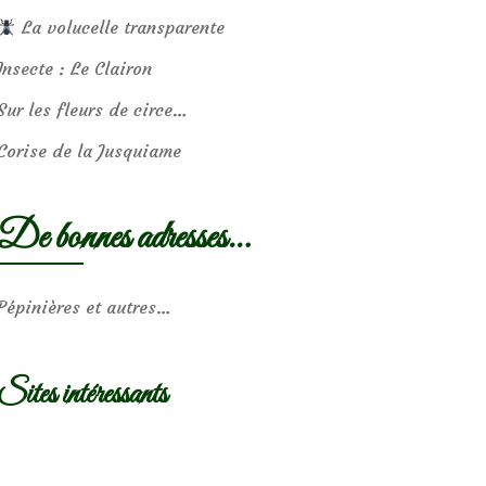
La volucelle transparente
Insecte : Le Clairon
Sur les fleurs de circe…
Corise de la Jusquiame
De bonnes adresses…
Pépinières et autres…
Sites intéressants