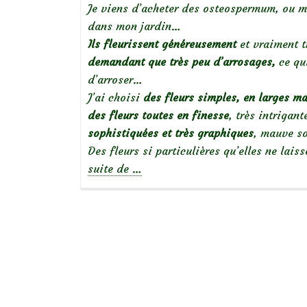
Je viens d’acheter des osteospermum, ou m
dans mon jardin…
Ils fleurissent généreusement
et vraiment 
demandant que très peu d’arrosages,
ce qu
d’arroser…
J’ai choisi
des fleurs simples, en larges ma
des fleurs toutes en finesse
, très intrigan
sophistiquées et très graphiques
, mauve so
Des fleurs si particulières qu’elles ne lai
à
suite de
…
propos
deOsteospermum,
intrigantes
beautés…