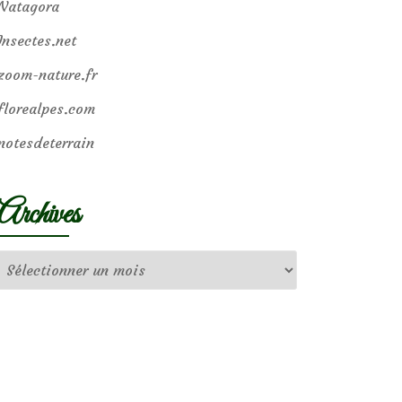
Natagora
Insectes.net
zoom-nature.fr
florealpes.com
notesdeterrain
Archives
Archives