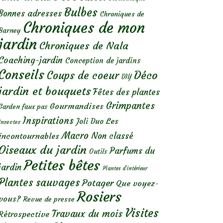
Bulbes
Bonnes adresses
Chroniques de
Chroniques de mon
Barney
jardin
Chroniques de Nala
Coaching-jardin
Conception de jardins
Conseils
Déco
Coups de coeur
DIY
jardin et bouquets
Fêtes des plantes
Grimpantes
Gourmandises
Garden faux pas
Inspirations
Les
Joli Duo
Insectes
Macro
Non classé
incontournables
Oiseaux du jardin
Parfums du
Outils
Petites bêtes
jardin
Plantes d’intérieur
Plantes sauvages
Potager
Que voyez-
Rosiers
vous?
Revue de presse
Visites
Travaux du mois
Rétrospective