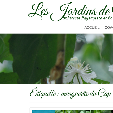
Les Jardins de
Aller
Architecte Paysagiste et Co
au
contenu
ACCUEIL
COA
Étiquette :
marguerite du Cap