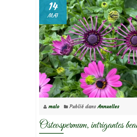
14
MAI
malo
Publié dans
Annuelles
Osteospermum, intrigantes be