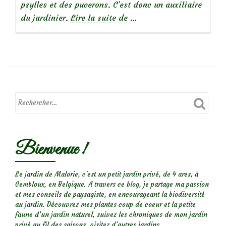
psylles et des pucerons. C’est donc un auxiliaire
à
du jardinier.
Lire la suite de
…
propos
de
Auxiliaires
du
jardinier
:
la
Malachie
Bienvenue !
à
deux
points,
Le jardin de Malorie, c'est un petit jardin privé, de 4 ares, à
Gembloux, en Belgique. A travers ce blog, je partage ma passion
drôle
et mes conseils de paysagiste, en encourageant la biodiversité
d’insecte
au jardin. Découvrez mes plantes coup de coeur et la petite
aux
faune d’un jardin naturel, suivez les chroniques de mon jardin
privé au fil des saisons, visitez d’autres jardins,...