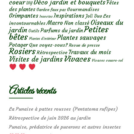
Déco jardin et bouquets
coeur
Fêtes
DIY
des plantes
Gourmandises
Garden faux pas
Grimpantes
Inspirations
Les
Joli Duo
Insectes
Oiseaux du
Macro
Non classé
incontournables
Petites
jardin
Parfums du jardin
Outils
bêtes
Plantes sauvages
Plantes d’intérieur
Potager
Que voyez-vous?
Revue de presse
Rosiers
Travaux du mois
Rétrospective
Vivaces
Visites de jardins
Vivaces couvre-sol
Articles récents
La Punaise à pattes rousses (Pentatoma rufipes)
Rétrospective de juin 2026 au jardin
Punaise, prédatrice de pucerons et autres insectes