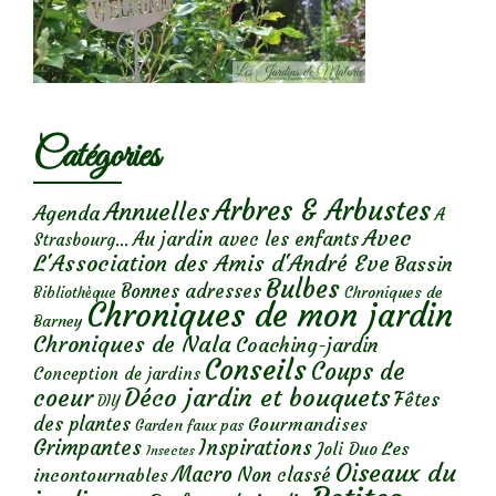
Catégories
Arbres & Arbustes
Annuelles
Agenda
A
Avec
Au jardin avec les enfants
Strasbourg...
L'Association des Amis d'André Eve
Bassin
Bulbes
Bonnes adresses
Chroniques de
Bibliothèque
Chroniques de mon jardin
Barney
Chroniques de Nala
Coaching-jardin
Conseils
Coups de
Conception de jardins
Déco jardin et bouquets
coeur
Fêtes
DIY
des plantes
Gourmandises
Garden faux pas
Grimpantes
Inspirations
Les
Joli Duo
Insectes
Oiseaux du
Macro
Non classé
incontournables