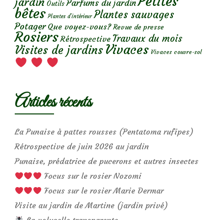
Petites
jardin
Parfums du jardin
Outils
bêtes
Plantes sauvages
Plantes d’intérieur
Potager
Que voyez-vous?
Revue de presse
Rosiers
Travaux du mois
Rétrospective
Vivaces
Visites de jardins
Vivaces couvre-sol
Articles récents
La Punaise à pattes rousses (Pentatoma rufipes)
Rétrospective de juin 2026 au jardin
Punaise, prédatrice de pucerons et autres insectes
Focus sur le rosier Nozomi
Focus sur le rosier Marie Dermar
Visite au jardin de Martine (jardin privé)
La volucelle transparente