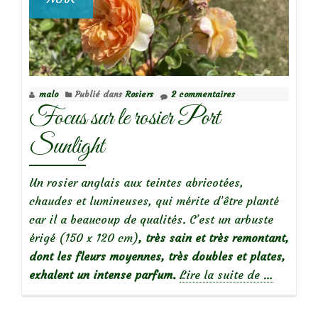
malo
Publié dans
Rosiers
2 commentaires
Focus sur le rosier Port
Sunlight
Un rosier anglais aux teintes abricotées,
chaudes et lumineuses, qui mérite d’être planté
car il a beaucoup de qualités. C’est un arbuste
érigé (150 x 120 cm)
, très sain et très remontant,
dont les fleurs moyennes, très doubles et plates,
à
exhalent un intense parfum.
Lire la suite de
…
propos
deFocus