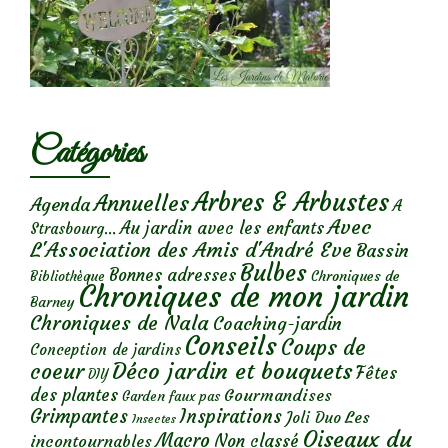
Catégories
Arbres & Arbustes
Annuelles
Agenda
A
Avec
Au jardin avec les enfants
Strasbourg...
L'Association des Amis d'André Eve
Bassin
Bulbes
Bonnes adresses
Chroniques de
Bibliothèque
Chroniques de mon jardin
Barney
Chroniques de Nala
Coaching-jardin
Conseils
Coups de
Conception de jardins
Déco jardin et bouquets
coeur
Fêtes
DIY
des plantes
Gourmandises
Garden faux pas
Grimpantes
Inspirations
Les
Joli Duo
Insectes
Oiseaux du
Macro
Non classé
incontournables