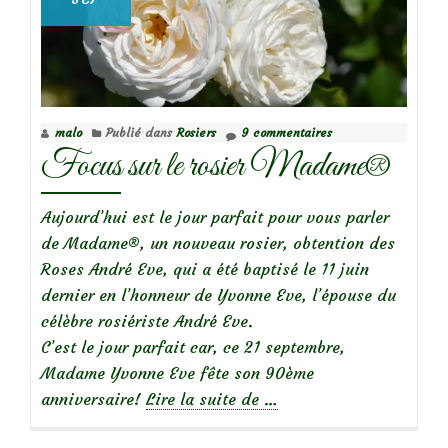
malo
Publié dans
Rosiers
9 commentaires
Focus sur le rosier Madame®
Aujourd’hui est le jour parfait pour vous parler
de Madame®, un nouveau rosier, obtention des
Roses André Eve, qui a été baptisé le 11 juin
dernier en l’honneur de Yvonne Eve, l’épouse du
célèbre rosiériste André Eve.
C’est le jour parfait car, ce 21 septembre,
Madame Yvonne Eve fête son 90ème
à
anniversaire!
Lire la suite de
…
propos